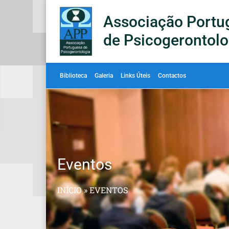
Associação Portu
de Psicogerontolo
Biblioteca
Galeria
Links Úteis
Contactos
Eventos
INÍCIO
»
EVENTOS