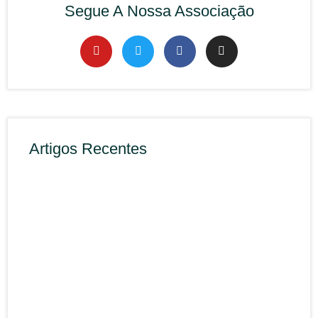
Segue A Nossa Associação
Artigos Recentes
Rec
APP
Cibe
(Cen
Naci
Cibe
1 Ag
CNIS