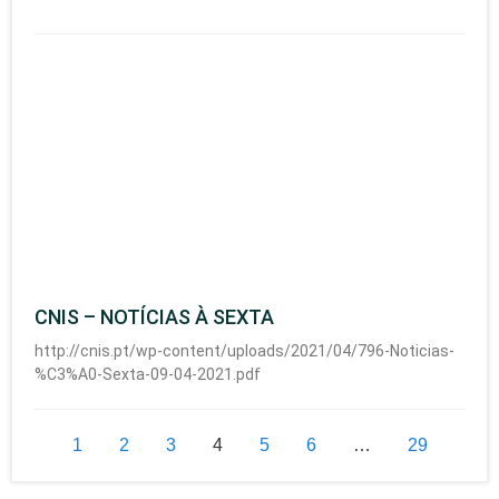
CNIS – NOTÍCIAS À SEXTA
http://cnis.pt/wp-content/uploads/2021/04/796-Noticias-
%C3%A0-Sexta-09-04-2021.pdf
1
2
3
4
5
6
…
29