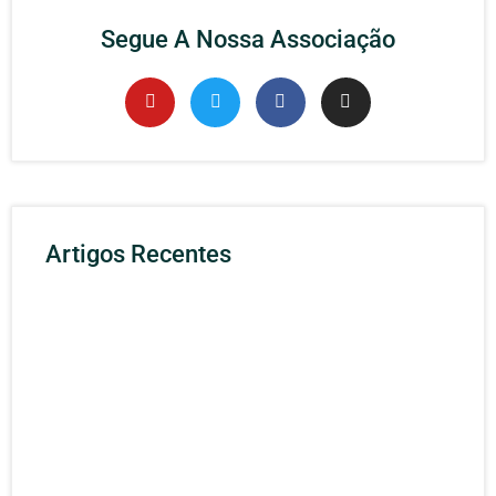
Segue A Nossa Associação
Artigos Recentes
Rec
APP
Cibe
(Cen
Naci
Cibe
1 Ag