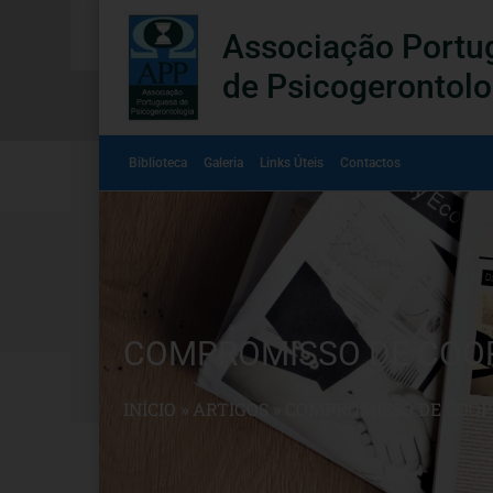
Associação Portu
de Psicogerontolo
Biblioteca
Galeria
Links Úteis
Contactos
COMPROMISSO DE COOP
INÍCIO
»
ARTIGOS
»
COMPROMISSO DE COOPE