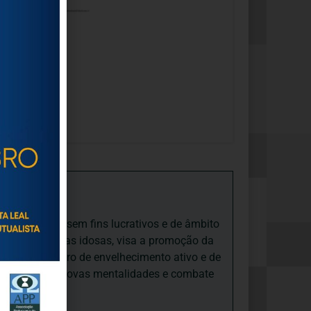
iedade Social sem fins lucrativos e de âmbito
nto e às pessoas idosas, visa a promoção da
sas, num quadro de envelhecimento ativo e de
ades, promove novas mentalidades e combate