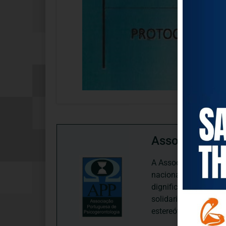
Associação P
A Associação Portugu
nacional, dedica-se 
dignificação, respei
solidariedade interg
estereótipos negativ