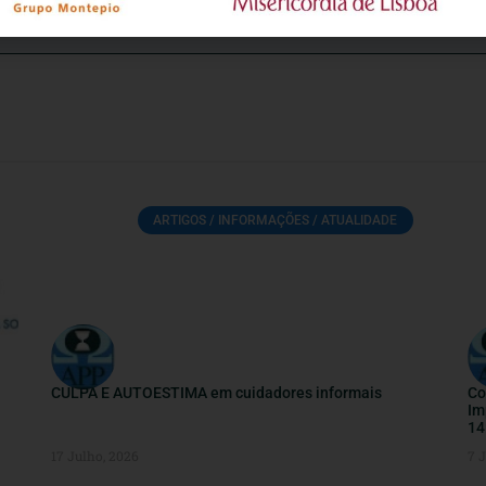
ARTIGOS / INFORMAÇÕES / ATUALIDADE
CULPA E AUTOESTIMA em cuidadores informais
Co
Im
14
17 Julho, 2026
7 