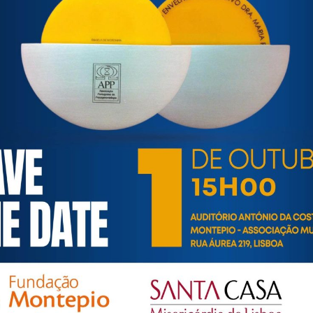
ortuguesa de Psicogerontologia
esa de Psicogerontologia-APP, Instituição Particular de Solidar
às questões biopsicológicas e sociais inerentes ao envelhecime
to, saúde, autonomia, participação e segurança das pessoas ido
eracional, e de uma sociedade mais inclusiva para todas as id
os relativamente à idade e ao envelhecimento.