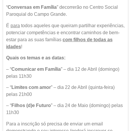
“
Conversas em Família
” decorrerão no Centro Social
Paroquial do Campo Grande.
É
para
todos aqueles que queiram partilhar experiências,
potenciar competências e encontrar caminhos de bem-
estar para as suas famílias
com filhos de todas as
idades
!
Quais os temas e as datas:
– “
Comunicar em Família
” – dia 12 de Abril (domingo)
pelas 11h30
– “
Limites com amor
” – dia 22 de Abril (quinta-feira)
pelas 21h00
– “
Filhos (d)e Futuro
” – dia 24 de Maio (domingo) pelas
11h30
Para a inscrição só precisa de enviar um email
demonstrando o seu interesse (poderá inscrever-se