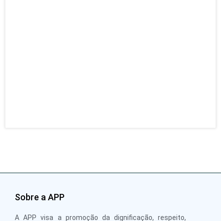
ENT
– Po
Pres
da F
resp
para
da s
entr
mais
21 J
202
Sobre a APP
A APP visa a promoção da dignificação, respeito,