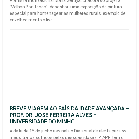
A artista motivacional Maria Seruya, criadora do projeto
“Velhas Bonitonas”, desenhou uma exposição de pintura
especial para homenagear as mulheres rurais, exemplo de
envelhecimento ativo,
BREVE VIAGEM AO PAÍS DA IDADE AVANÇADA –
PROF. DR. JOSÉ FERREIRA ALVES –
UNIVERSIDADE DO MINHO
A data de 15 de junho assinala o Dia anual de alerta para os
maus tratos sofridos pelas pessoas idosas. A APP tem o