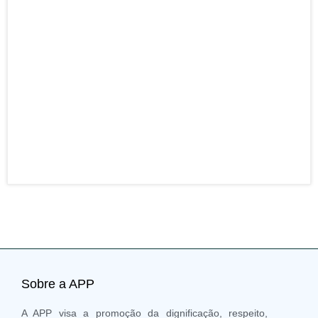
ENT
– Po
Pres
da F
resp
para
da s
entr
mais
21 J
202
Sobre a APP
A APP visa a promoção da dignificação, respeito,