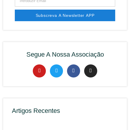
Subscreva A Newsletter APP
Segue A Nossa Associação
Artigos Recentes
Rec
APP