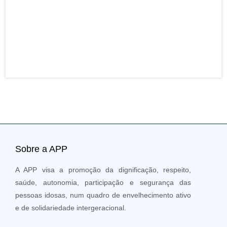
para
da s
entr
mais
21 J
202
Sobre a APP
A APP visa a promoção da dignificação, respeito,
saúde, autonomia, participação e segurança das
pessoas idosas, num quadro de envelhecimento ativo
e de solidariedade intergeracional.