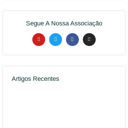
Segue A Nossa Associação
Artigos Recentes
Rec
APP
Cibe
(Cen
Naci
Cibe
1 Ag