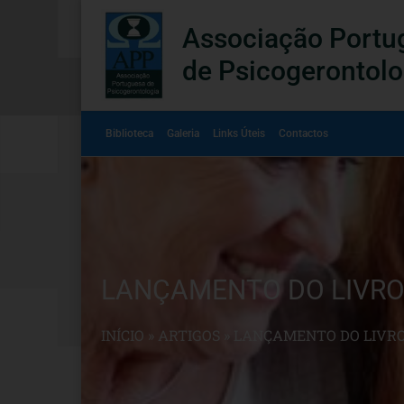
Associação Portu
de Psicogerontolo
Biblioteca
Galeria
Links Úteis
Contactos
LANÇAMENTO DO LIVRO
INÍCIO
»
ARTIGOS
»
LANÇAMENTO DO LIVRO