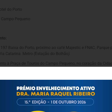
tel do Porto
if Campo Pequeno
nto:
 197 Baixa do Porto
,
próximo ao café Majestic e FNAC. Parque 
Via Catarina. Metro
(
Estação do Bolhão
).
nto à Praça de Touros do Campo Pequeno, no coração da Cidade
ro de Campo Pequeno (linha amarela).