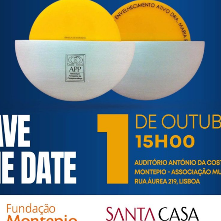
ortuguesa de Psicogerontologia
esa de Psicogerontologia-APP, Instituição Particular de Solidar
às questões biopsicológicas e sociais inerentes ao envelhecime
to, saúde, autonomia, participação e segurança das pessoas ido
eracional, e de uma sociedade mais inclusiva para todas as id