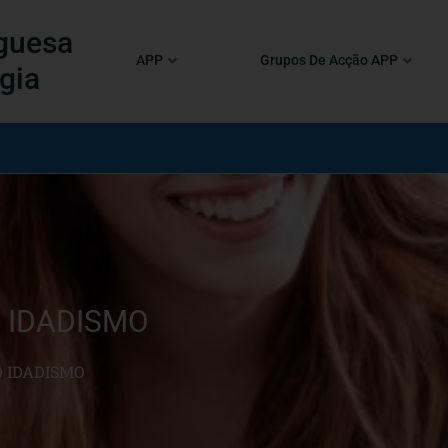
guesa
APP
Grupos De Acção APP
gia
 IDADISMO
 IDADISMO