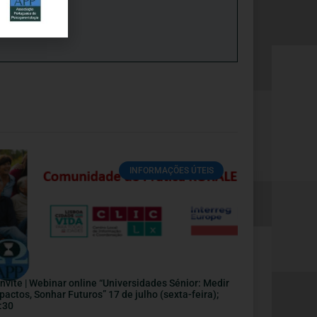
INFORMAÇÕES ÚTEIS
nvite | Webinar online “Universidades Sénior: Medir
pactos, Sonhar Futuros” 17 de julho (sexta-feira);
:30