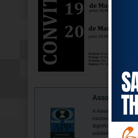
Associação P
A Associação Portugu
nacional, dedica-se 
dignificação, respei
solidariedade interg