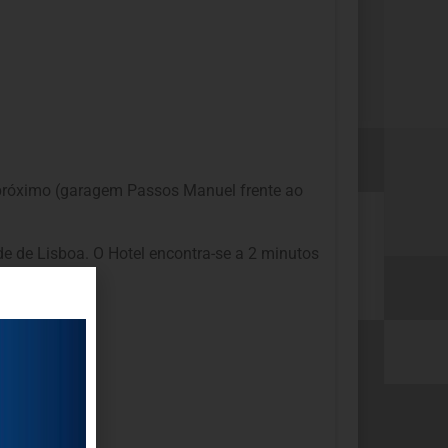
próximo (garagem Passos Manuel frente ao
 de Lisboa. O Hotel encontra-se a 2 minutos