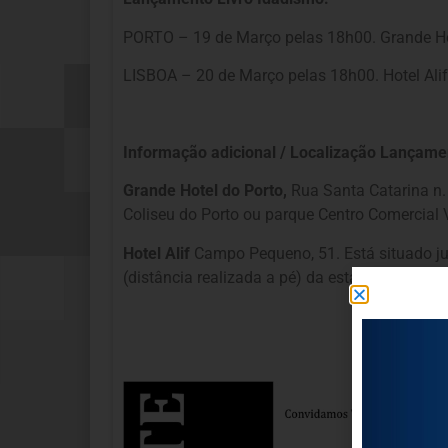
PORTO – 19 de Março pelas 18h00. Grande Ho
LISBOA – 20 de Março pelas 18h00. Hotel Al
Informação adicional / Localização Lançame
Grande Hotel do Porto,
Rua Santa Catarina n.
Coliseu do Porto ou parque Centro Comercial 
Hotel Alif
Campo Pequeno, 51. Está situado ju
(distância realizada a pé) da estação de Met