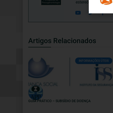
estereótipos negativ
Artigos Relacionados
INFORMAÇÕES ÚTEIS
GUIA PRÁTICO – SUBSÍDIO DE DOENÇA