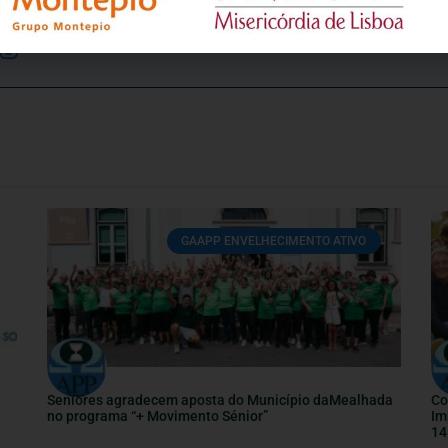
os relativamente à idade e ao envelhecimento.
GAAPP ENVELHECIMENTO ATIVO
Seniores agradecem aposta do Município daMealhada
Co
no programa “+ Movimento Sénior”
Im
14