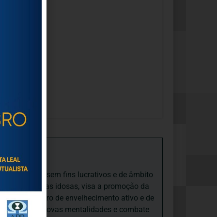
iedade Social sem fins lucrativos e de âmbito
nto e às pessoas idosas, visa a promoção da
sas, num quadro de envelhecimento ativo e de
ades, promove novas mentalidades e combate