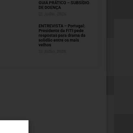
GUIA PRÁTICO – SUBSÍDIO
DE DOENÇA
21 Julho, 2026
ENTREVISTA – Portugal:
Presidente da FITI pede
respostas para drama da
solidão entre os mais
velhos
21 Julho, 2026