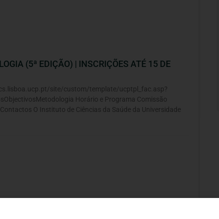
IA (5ª EDIÇÃO) | INSCRIÇÕES ATÉ 15 DE
ics.lisboa.ucp.pt/site/custom/template/ucptpl_fac.asp?
ObjectivosMetodologia Horário e Programa Comissão
ontactos O Instituto de Ciências da Saúde da Universidade