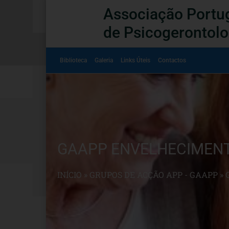
Associação Portu
de Psicogerontolo
Biblioteca
Galeria
Links Úteis
Contactos
GAAPP ENVELHECIMENT
INÍCIO
»
GRUPOS DE ACÇÃO APP - GAAPP
»