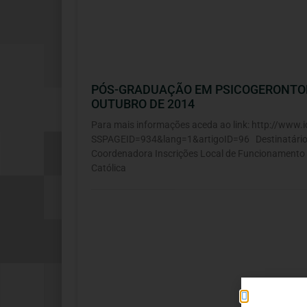
PÓS-GRADUAÇÃO EM PSICOGERONTOLOG
OUTUBRO DE 2014
Para mais informações aceda ao link: http://www.
SSPAGEID=934&lang=1&artigoID=96 Destinatários
Coordenadora Inscrições Local de Funcionamento C
Católica