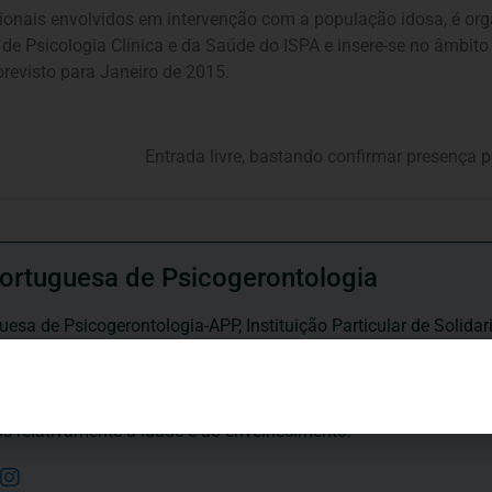
ssionais envolvidos em intervenção com a população idosa, é or
 Psicologia Clínica e da Saúde do ISPA e insere-se no âmbito 
revisto para Janeiro de 2015.
Entrada livre, bastando confirmar presença 
ortuguesa de Psicogerontologia
esa de Psicogerontologia-APP, Instituição Particular de Solidar
às questões biopsicológicas e sociais inerentes ao envelhecime
to, saúde, autonomia, participação e segurança das pessoas ido
eracional, e de uma sociedade mais inclusiva para todas as id
os relativamente à idade e ao envelhecimento.