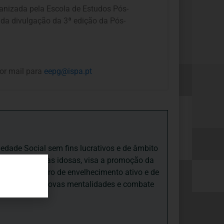
ganizada pela Escola de Estudos Pós-
da divulgação da 3ª edição da Pós-
por mail para
eepg@ispa.pt
iedade Social sem fins lucrativos e de âmbito
nto e às pessoas idosas, visa a promoção da
sas, num quadro de envelhecimento ativo e de
ades, promove novas mentalidades e combate