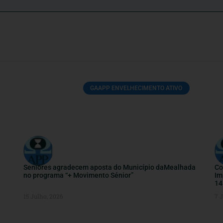
GAAPP ENVELHECIMENTO ATIVO
Seniores agradecem aposta do Município daMealhada
Co
no programa “+ Movimento Sénior”
Im
14
15 Julho, 2026
7 