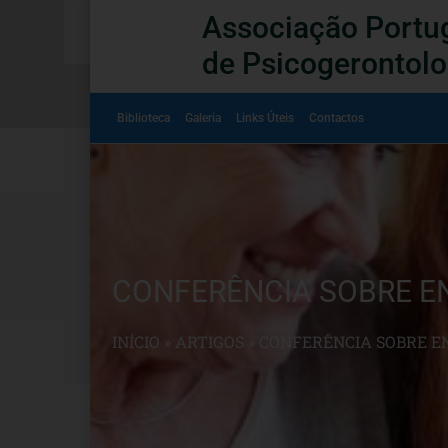
Associação Portu
de Psicogerontolo
Biblioteca
Galeria
Links Úteis
Contactos
CONFERÊNCIA SOBRE EN
INÍCIO
»
ARTIGOS
»
CONFERÊNCIA SOBRE E