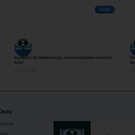
SAÚDE
Aumento da temperatura: recomendações contra o
Pu
calor
da
3 Julho, 2026
3 J
Úteis
lioteca
eria