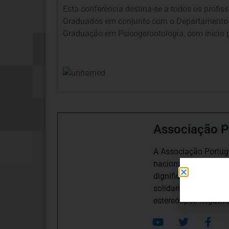
Esta conferência destina-se a todos os profi
Graduados em conjunto com o Departamento de
Graduação em Psicogerontologia, com início p
Associação P
A Associação Portugu
nacional, dedica-se 
dignificação, respei
solidariedade interg
estereótipos negativ