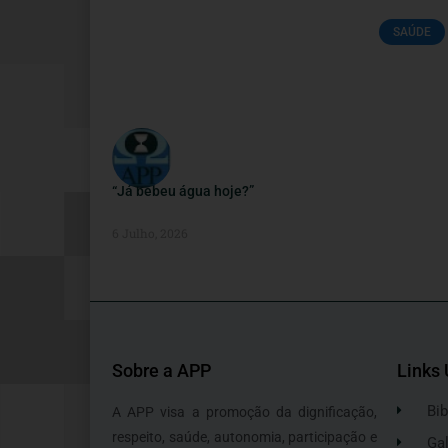
SAÚDE
“Já bebeu água hoje?”
6 Julho, 2026
Sobre a APP
Links 
Bib
A APP visa a promoção da dignificação,
respeito, saúde, autonomia, participação e
Gal