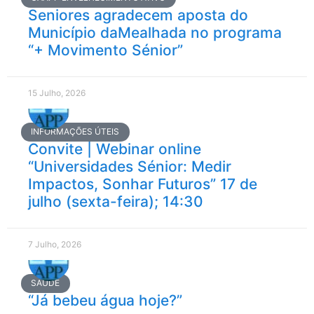
Seniores agradecem aposta do
Município daMealhada no programa
“+ Movimento Sénior”
15 Julho, 2026
INFORMAÇÕES ÚTEIS
Convite | Webinar online
“Universidades Sénior: Medir
Impactos, Sonhar Futuros” 17 de
julho (sexta-feira); 14:30
7 Julho, 2026
SAÚDE
“Já bebeu água hoje?”