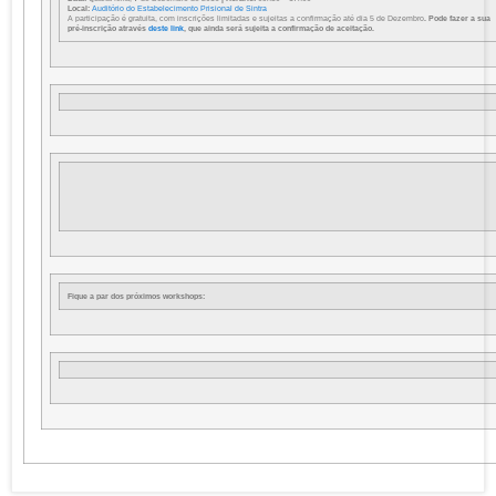
Local:
Auditório do Estabelecimento Prisional de Sintra
A participação é gratuita, com inscrições limitadas e sujeitas a confirmação até dia 5 de Dezembro
. Pode fazer a sua
pré-inscrição através
deste link
, que ainda será sujeita a confirmação de aceitação.
Fique a par dos próximos workshops: