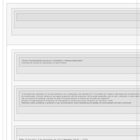
“Onde a Solidariedade promove a Liberdade e a Responsabilidade”
Workshop de Gestão de Voluntariado em Meio Prisional
“A formação dos voluntários é o terceiro parâmetro com a pontuação mais elevada do FT (Formulário de Triagem), logo depois dos procedimentos
de monitorização. Contudo, denote-se que alguns programas não têm programas de formação preparados para os seus voluntários e muitos deles
não se socorrem de quaisquer materiais de apoio à formação durante os eventos de formação que organizam.”
Desenho e Implementação de Programas de Voluntariado no Sistema de Justiça Criminal (p.32, Aproximar, 2015).
Participe neste workshop e aumente o seu conhecimento sobre ferramentas de gestão de voluntariado em meio prisional!
Data:
Quarta-feira,
7
de Dezembro de 2016
|
Horário:
09h30 – 17h00