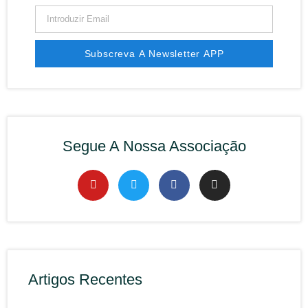
Subscreva A Newsletter APP
Segue A Nossa Associação
Artigos Recentes
Rec