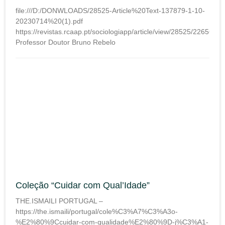
file:///D:/DONWLOADS/28525-Article%20Text-137879-1-10-
20230714%20(1).pdf
https://revistas.rcaap.pt/sociologiapp/article/view/28525/22656
Professor Doutor Bruno Rebelo
Coleção “Cuidar com Qual’Idade”
THE.ISMAILI PORTUGAL –
https://the.ismaili/portugal/cole%C3%A7%C3%A3o-
%E2%80%9Ccuidar-com-qualidade%E2%80%9D-j%C3%A1-