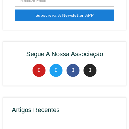
Subscreva A Newsletter APP
Segue A Nossa Associação
Artigos Recentes
Rec
APP