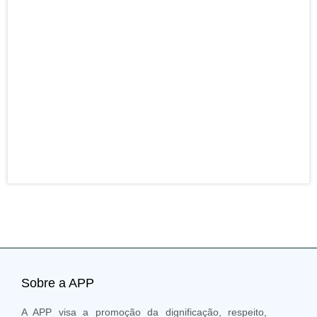
ENT
– Po
Pres
da F
resp
para
da s
entr
mais
21 J
202
Sobre a APP
A APP visa a promoção da dignificação, respeito,