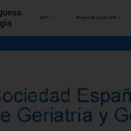
guesa
APP
Grupos De Acção APP
gia
o de Intervención Social “El Traba
s en personas mayores.
 CURSO DE INTERVENCIÓN SOCIAL “EL TRABAJO SOCIAL A