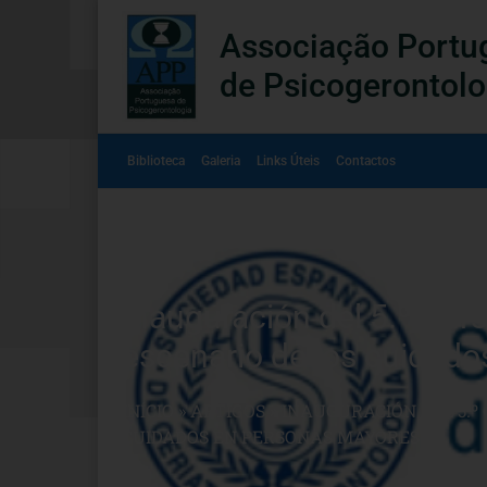
Associação Portu
de Psicogerontolo
Biblioteca
Galeria
Links Úteis
Contactos
Inauguración del 5.º Curs
escenario de los cuidado
INÍCIO
»
ARTIGOS
»
INAUGURACIÓN DEL 5.º
CUIDADOS EN PERSONAS MAYORES.