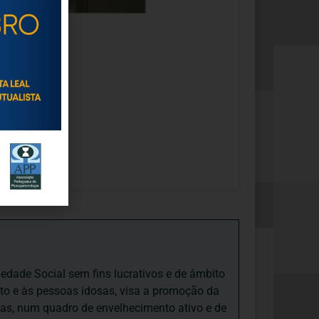
iedade Social sem fins lucrativos e de âmbito
nto e às pessoas idosas, visa a promoção da
sas, num quadro de envelhecimento ativo e de