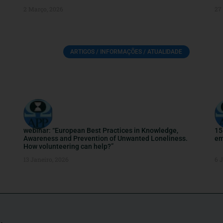
2 Março, 2026
27 
ARTIGOS / INFORMAÇÕES / ATUALIDADE
webinar: “European Best Practices in Knowledge,
15
Awareness and Prevention of Unwanted Loneliness.
em
How volunteering can help?”
13 Janeiro, 2026
6 