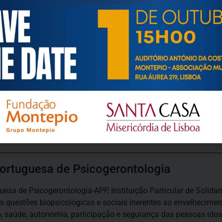
ortuguesa de Psicogerontologia
esa de Psicogerontologia-APP, Instituição Particular de Solidar
às questões biopsicológicas e sociais inerentes ao envelhecime
to, saúde, autonomia, participação e segurança das pessoas ido