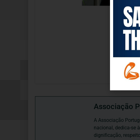
Associação P
A Associação Portugu
nacional, dedica-se 
dignificação, respei