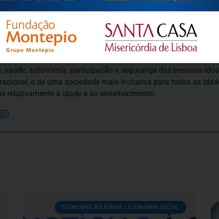
ortuguesa de Psicogerontologia
esa de Psicogerontologia-APP, Instituição Particular de Solidar
às questões biopsicológicas e sociais inerentes ao envelhecime
to, saúde, autonomia, participação e segurança das pessoas ido
eracional, e de uma sociedade mais inclusiva para todas as id
os relativamente à idade e ao envelhecimento.
ECONOMIA SOLIDÁRIA / ECONOMIA SOCIAL