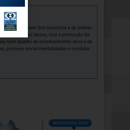
iedade Social sem fins lucrativos e de âmbito
nto e às pessoas idosas, visa a promoção da
sas, num quadro de envelhecimento ativo e de
ades, promove novas mentalidades e combate
INFORMAÇÕES ÚTEIS