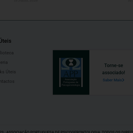
Úteis
lioteca
eria
Torne-se
ks Úteis
associado!
Saber Mais
ntactos
23 · ASSOCIAÇÃO PORTUGUESA DE PSICOGERONTOLOGIA. TODOS OS DIREI