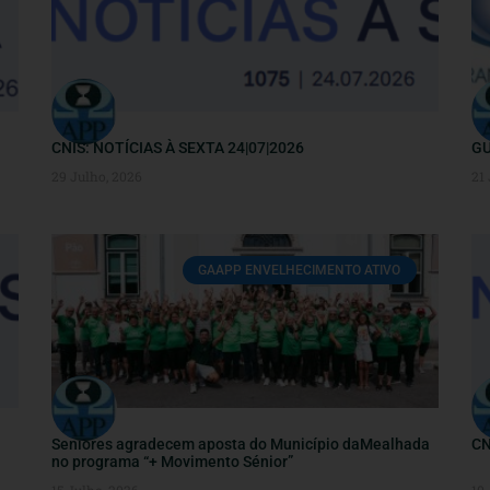
CNIS: NOTÍCIAS À SEXTA 24|07|2026
GU
29 Julho, 2026
21
GAAPP ENVELHECIMENTO ATIVO
Seniores agradecem aposta do Município daMealhada
CN
no programa “+ Movimento Sénior”
15 Julho, 2026
10