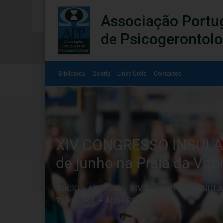
Associação Portu
de Psicogerontolo
Biblioteca
Galeria
Links Úteis
Contactos
XIV CONGRESSO INSULAR
de junho na Praia da Vitó
INÍCIO
»
ARTIGOS
»
XIV CONGRESSO INSULA
TERCEIRA – AÇORES