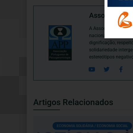
Associação P
A Associação Portugu
nacional, dedica-se 
dignificação, respei
solidariedade interg
estereótipos negativ
Artigos Relacionados
ECONOMIA SOLIDÁRIA / ECONOMIA SOCIAL