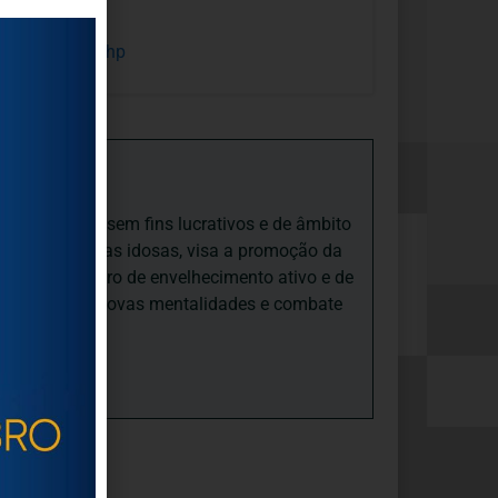
o de 2014
.
rg.pt/index.
php
iedade Social sem fins lucrativos e de âmbito
nto e às pessoas idosas, visa a promoção da
sas, num quadro de envelhecimento ativo e de
ades, promove novas mentalidades e combate