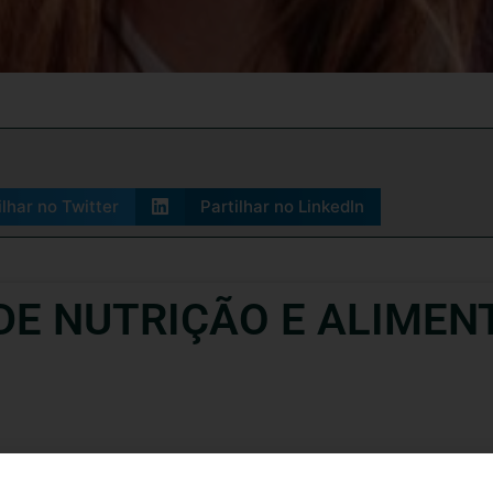
ilhar no Twitter
Partilhar no LinkedIn
DE NUTRIÇÃO E ALIMENT
vai realizar o
XIII Congresso de Nutrição e Alimentação
, cujo 