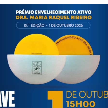
 de Congressos da Alfândega no Porto, nos dias
22 e 23 de Mai
 de Nutrição e Alimentação consulte por favor:
http://www.cna.o
ortuguesa de Psicogerontologia
esa de Psicogerontologia-APP, Instituição Particular de Solidar
às questões biopsicológicas e sociais inerentes ao envelhecime
to, saúde, autonomia, participação e segurança das pessoas ido
eracional, e de uma sociedade mais inclusiva para todas as id
os relativamente à idade e ao envelhecimento.