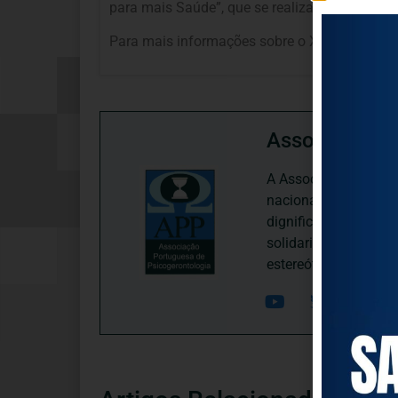
para mais Saúde”, que se realizará no Centro
Para mais informações sobre o XIII Congresso
Associação P
A Associação Portugu
nacional, dedica-se 
dignificação, respei
solidariedade interg
estereótipos negativ