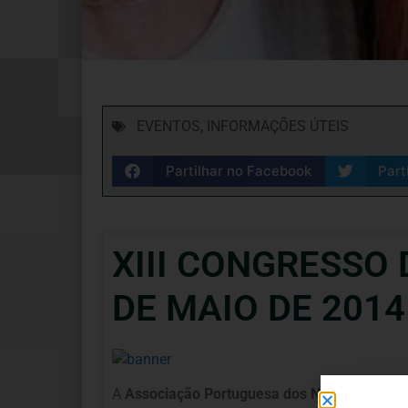
EVENTOS
,
INFORMAÇÕES ÚTEIS
Partilhar no Facebook
Part
XIII CONGRESSO 
DE MAIO DE 2014
A
Associação Portuguesa dos Nutricionistas