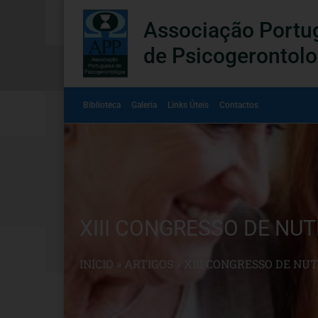
Associação Portu
de Psicogerontolo
Biblioteca
Galeria
Links Úteis
Contactos
XIII CONGRESSO DE NUT
INÍCIO
»
ARTIGOS
»
XIII CONGRESSO DE NUT