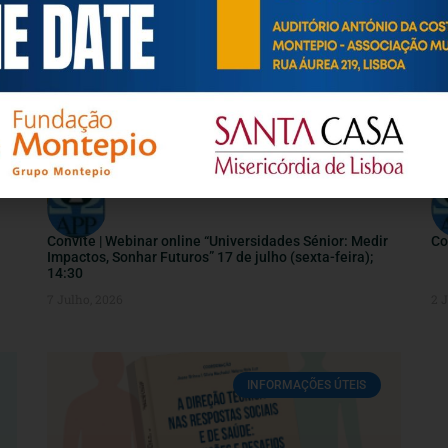
INFORMAÇÕES ÚTEIS
Convite | Webinar online “Universidades Sénior: Medir
Co
Impactos, Sonhar Futuros” 17 de julho (sexta-feira);
14:30
7 Julho, 2026
2 
INFORMAÇÕES ÚTEIS