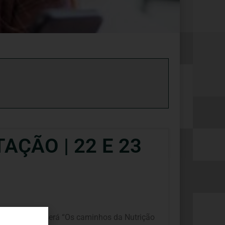
AÇÃO | 22 E 23
tema principal será “Os caminhos da Nutrição