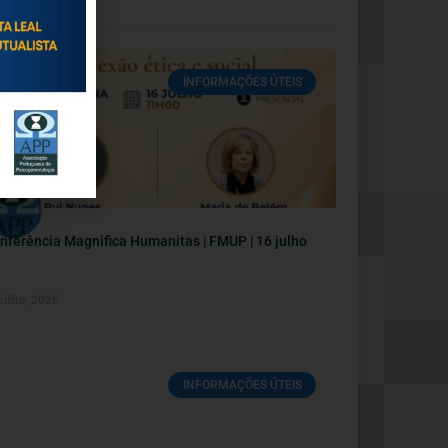
INFORMAÇÕES ÚTEIS
nferência Magnifica Humanitas | FMUP | 16 julho
Julho, 2026
INFORMAÇÕES ÚTEIS