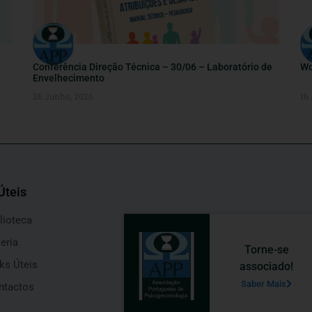
Conferência Direção Técnica – 30/06 – Laboratório de
Wo
Envelhecimento
26 Junho, 2026
16
Úteis
lioteca
eria
Torne-se
ks Úteis
associado!
Saber Mais
ntactos