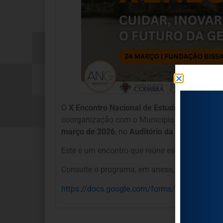
O
X Encontro Nacional de Estudantes de Ger
coorganização com o Município de Coimbra, e 
março de 2026
, no
Auditório da Fundação Bi
Este é um encontro que reúne estudantes e pr
Consulte o programa, em anexo, e garanta a s
https://docs.google.com/forms/d/e/1FAIpQ