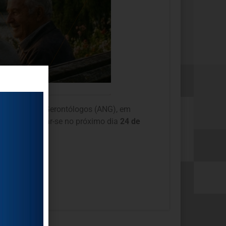
 Nacional de Gerontólogos (ANG), em
o, irá realizar-se no próximo dia
24 de
vidade.
form