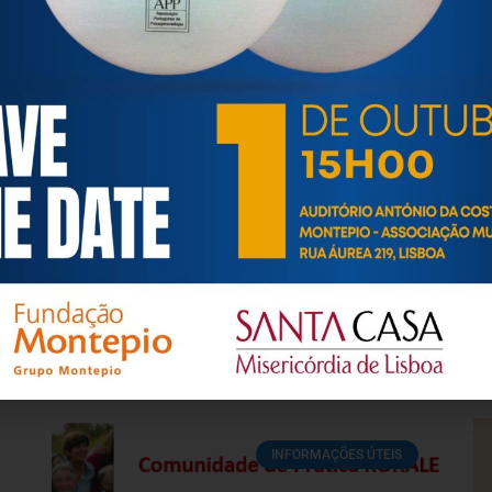
ortuguesa de Psicogerontologia
esa de Psicogerontologia-APP, Instituição Particular de Solidar
às questões biopsicológicas e sociais inerentes ao envelhecime
to, saúde, autonomia, participação e segurança das pessoas ido
eracional, e de uma sociedade mais inclusiva para todas as id
os relativamente à idade e ao envelhecimento.
INFORMAÇÕES ÚTEIS