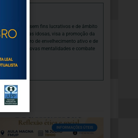
iedade Social sem fins lucrativos e de âmbito
nto e às pessoas idosas, visa a promoção da
sas, num quadro de envelhecimento ativo e de
ades, promove novas mentalidades e combate
INFORMAÇÕES ÚTEIS