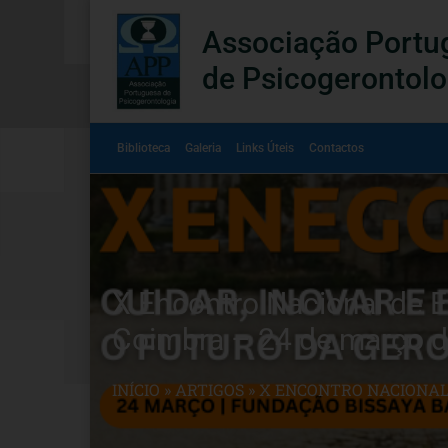
Associação Portu
de Psicogerontolo
Biblioteca
Galeria
Links Úteis
Contactos
X Encontro Nacional de E
Coimbra – 24 de março 
INÍCIO
»
ARTIGOS
»
X ENCONTRO NACIONAL 