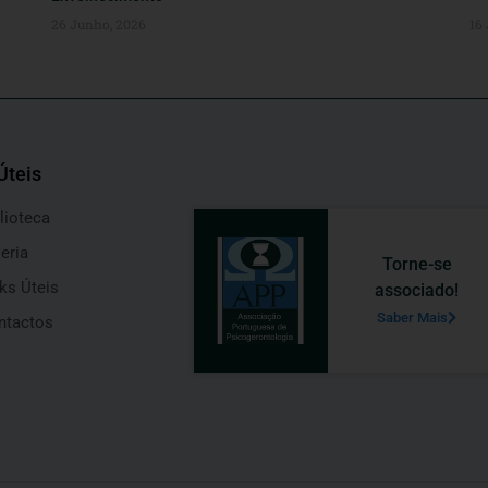
26 Junho, 2026
16
Úteis
lioteca
eria
Torne-se
ks Úteis
associado!
Saber Mais
ntactos