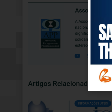
Associação P
A Associação Portugu
nacional, dedica-se 
dignificação, respei
solidariedade interg
estereótipos negativ
Artigos Relacionados
INFORMAÇÕES ÚTEIS