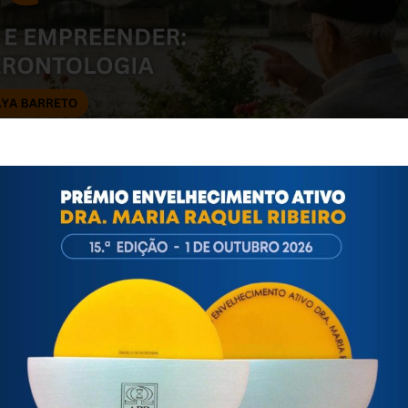
ontologia e Gerontólogos (ENEGG)
, promovido pela Associação
que conta com o apoio institucional da Fundação Bissaya Barret
ssaya Barreto
, em Coimbra.
ofissionais com interesse na área do envelhecimento e da longe
ua inscrição em:
LSdl53lrU3ejQc0ieT8_n8r8ztTuQHQ1chB_R0zfe6dYxqeEhA/view