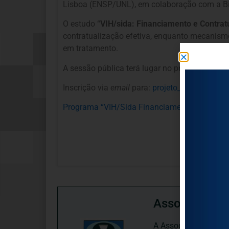
Lisboa (ENSP/UNL), em colaboração com a B
O estudo “
VIH/sida: Financiamento e Contratu
contratualização efetiva, enquanto mecanismo
em tratamento.
A sessão pública terá lugar no próximo
dia 28
Inscrição via
email
para:
projeto_VIH@ensp.un
Programa “VIH/Sida Financiamento e Contrat
Associação P
A Associação Portugu