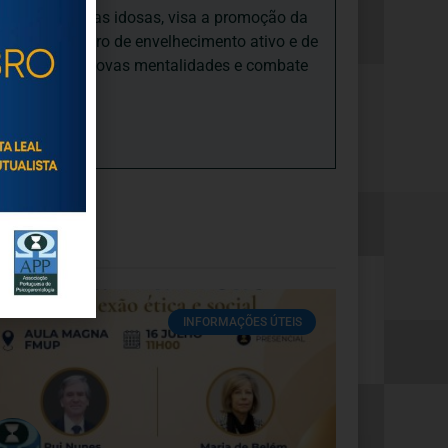
nto e às pessoas idosas, visa a promoção da
sas, num quadro de envelhecimento ativo e de
ades, promove novas mentalidades e combate
INFORMAÇÕES ÚTEIS