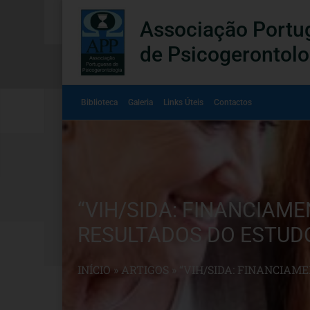
Associação Portu
de Psicogerontolo
Biblioteca
Galeria
Links Úteis
Contactos
“VIH/SIDA: FINANCIAM
RESULTADOS DO ESTUD
INÍCIO
»
ARTIGOS
»
“VIH/SIDA: FINANCIAM