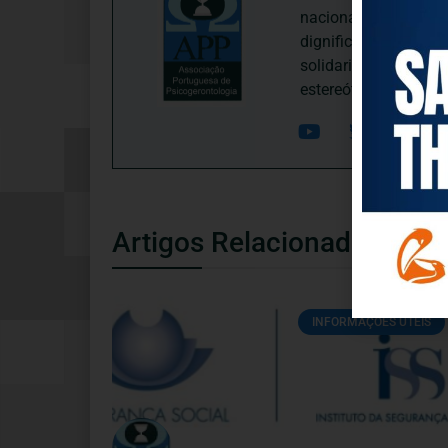
nacional, dedica-se 
dignificação, respei
solidariedade interg
estereótipos negativ
Artigos Relacionados
INFORMAÇÕES ÚTEIS