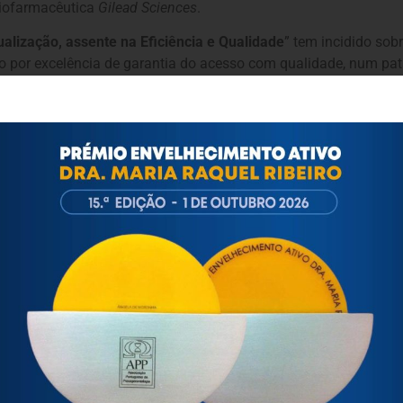
iofarmacêutica
Gilead Sciences
.
alização, assente na Eficiência e Qualidade
” tem incidido sob
 por excelência de garantia do acesso com qualidade, num pat
 de Outubro, das 9h30 às 12h30, no Auditório do INFARMED, I.P
l.pt
ualização” – Apresentação de Resultados
ortuguesa de Psicogerontologia
esa de Psicogerontologia-APP, Instituição Particular de Solidar