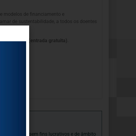
re modelos de financiamento e
amar de sustentabilidade, a todos os doentes
., em Lisboa (entrada gratuita)
.
iedade Social sem fins lucrativos e de âmbito