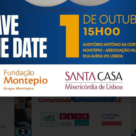
às questões biopsicológicas e sociais inerentes ao envelhecime
to, saúde, autonomia, participação e segurança das pessoas ido
eracional, e de uma sociedade mais inclusiva para todas as id
os relativamente à idade e ao envelhecimento.
INFORMAÇÕES ÚTEIS