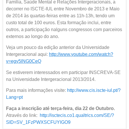
Família, Saúde Mental e Relações Intergeracionais, a
decorrer no ISCTE-IUL entre Novembro de 2013 e Maio
de 2014 às quartas-feiras entre as 11h-13h, tendo um
custo total de 100 euros. Esta formação inclui, entre
outros, a participação nalguns congressos com parceiros
externos ao longo do ano.
Veja um pouco da edição anterior da Universidade
Intergeracional aqui:
http://www.youtube.com/
watch?
v=egy5lNG0CeQ
Se estiverem interessados em participar INSCREVA-SE
na Universidade Intergeracional 2013/2014.
Para mais informações visite:
http://www.cis.iscte-iul.pt/?
Lang=pt
Faça a inscrição até terça-feira, dia 22 de Outubro.
Através do link:
http://isctecis.co1.qualtrics.
com/SE/?
SID=SV_1FzPWXSCFUYlGO9