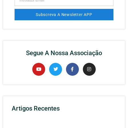
Subscreva A Newsletter APP
Alternative:
Segue A Nossa Associação
Artigos Recentes
Rec
APP
Cibe