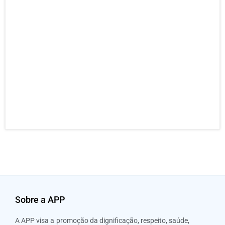
ENT
– Po
Pres
da F
resp
para
da s
entr
mais
21 J
202
Sobre a APP
A APP visa a promoção da dignificação, respeito, saúde,