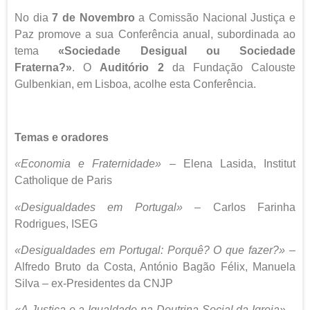
No dia
7 de Novembro
a Comissão Nacional Justiça e
Paz promove a sua Conferência anual, subordinada ao
tema
«Sociedade Desigual ou Sociedade
Fraterna?»
. O
Auditório 2
da Fundação Calouste
Gulbenkian, em Lisboa, acolhe esta Conferência.
Temas e oradores
«Economia e Fraternidade»
– Elena Lasida, Institut
Catholique de Paris
«Desigualdades em Portugal» –
Carlos Farinha
Rodrigues, ISEG
«Desigualdades em Portugal: Porquê? O que fazer?» –
Alfredo Bruto da Costa, António Bagão Félix, Manuela
Silva – ex-Presidentes da CNJP
«A Justiça e a Igualdade na Doutrina Social da Igreja» –