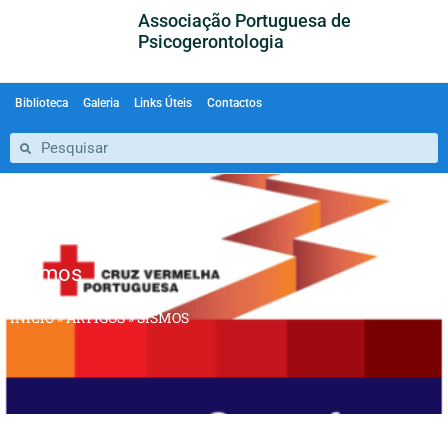
Associação Portuguesa de
Psicogerontologia
Biblioteca
Galeria
Links Úteis
Contactos
Sismos
INÍCIO
»
ARTIGOS
»
SISMOS