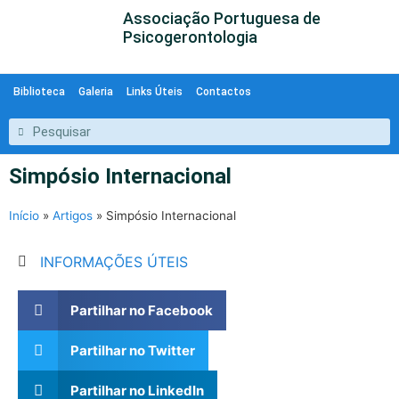
Associação Portuguesa de
Psicogerontologia
Biblioteca
Galeria
Links Úteis
Contactos
Simpósio Internacional
Início
»
Artigos
»
Simpósio Internacional
INFORMAÇÕES ÚTEIS
Partilhar no Facebook
Partilhar no Twitter
Partilhar no LinkedIn