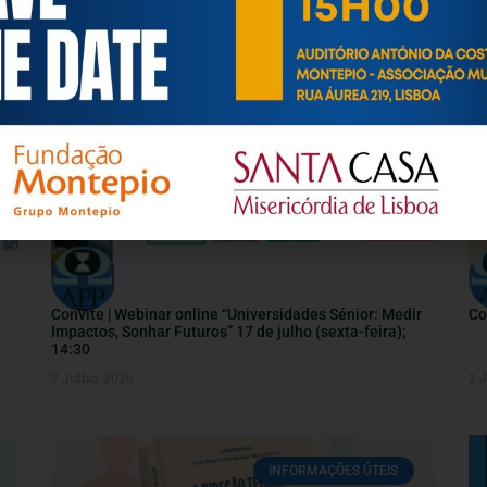
INFORMAÇÕES ÚTEIS
Convite | Webinar online “Universidades Sénior: Medir
Co
Impactos, Sonhar Futuros” 17 de julho (sexta-feira);
14:30
7 Julho, 2026
2 
INFORMAÇÕES ÚTEIS