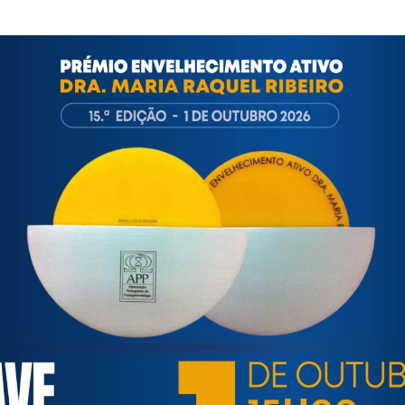
ortuguesa de Psicogerontologia
esa de Psicogerontologia-APP, Instituição Particular de Solidar
às questões biopsicológicas e sociais inerentes ao envelhecime
to, saúde, autonomia, participação e segurança das pessoas ido
eracional, e de uma sociedade mais inclusiva para todas as id
os relativamente à idade e ao envelhecimento.