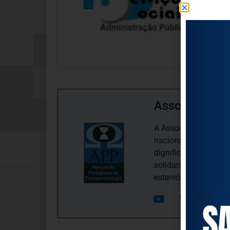
Associação P
A Associação Portugu
nacional, dedica-se 
dignificação, respei
solidariedade interg
estereótipos negativ