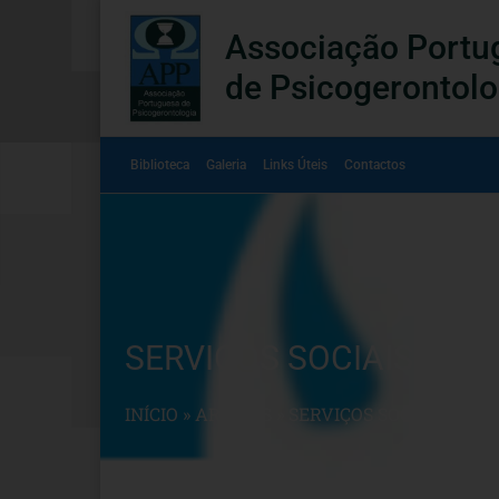
Associação Portu
de Psicogerontolo
Biblioteca
Galeria
Links Úteis
Contactos
SERVIÇOS SOCIAIS ADM
INÍCIO
»
ARTIGOS
»
SERVIÇOS SOCIAIS ADM