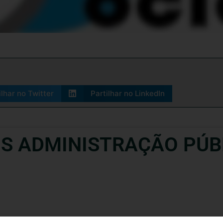
ilhar no Twitter
Partilhar no LinkedIn
IS ADMINISTRAÇÃO PÚB