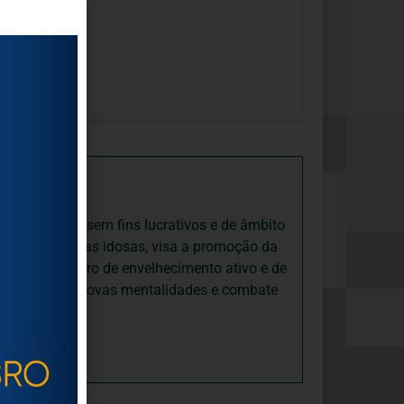
iedade Social sem fins lucrativos e de âmbito
nto e às pessoas idosas, visa a promoção da
sas, num quadro de envelhecimento ativo e de
ades, promove novas mentalidades e combate