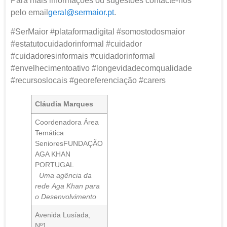
Para mais informações ou sugestões contacte-nos
pelo email
geral@sermaior.pt
.
#SerMaior #plataformadigital #somostodosmaior
#estatutocuidadorinformal #cuidador
#cuidadoresinformais #cuidadorinformal
#envelhecimentoativo #longevidadecomqualidade
#recursoslocais #georeferenciação #carers
Cláudia Marques
Coordenadora Área
Temática
SenioresFUNDAÇÃO
AGA KHAN
PORTUGAL
Uma agência da
rede Aga Khan para
o Desenvolvimento
Avenida Lusíada,
Nº1