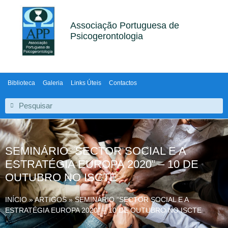
Associação Portuguesa de
Psicogerontologia
Biblioteca
Galeria
Links Úteis
Contactos
SEMINÁRIO “SECTOR SOCIAL E A
ESTRATÉGIA EUROPA 2020” – 10 DE
OUTUBRO NO ISCTE
INÍCIO
»
ARTIGOS
»
SEMINÁRIO “SECTOR SOCIAL E A
ESTRATÉGIA EUROPA 2020” – 10 DE OUTUBRO NO ISCTE