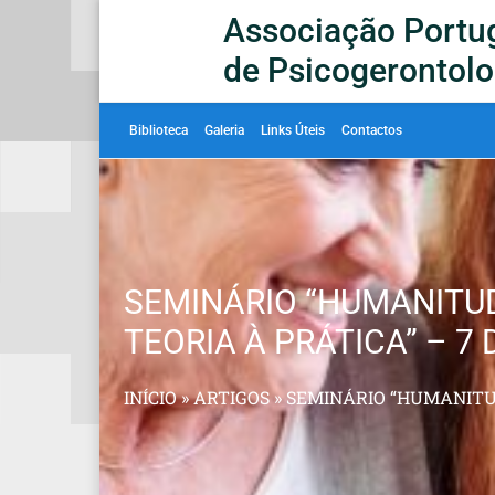
Associação Portu
de Psicogerontolo
Biblioteca
Galeria
Links Úteis
Contactos
SEMINÁRIO “HUMANITU
TEORIA À PRÁTICA” – 7 
INÍCIO
»
ARTIGOS
»
SEMINÁRIO “HUMANITUD