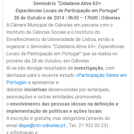
Seminário
“Cidadania Ativa 65+:
Experiências Locais de Participação em Portugal”
28 de Outubro de 2014 | 9h30 – 17h
00
| Odivelas
A Câmara Municipal de Odivelas em parceria com o
Instituto de Ciências Sociais e o Instituto do
Envelhecimento da Universidade de Lisboa, estão a
organizar o
Seminário “Cidadania Ativa 65+: Experiências
Locais de Participação em Portugal”
que se realiza no
próximo dia
28 de Outubro
, em Odivelas.
Aí se irão divulgar resultados de
investigação
, com
destaque para o recente estudo
«Participação Sénior em
Portugal»
e apresentar e
debater
iniciativas
desenvolvidas por autarquias,
associações e outras entidades, promovendo
o
envolvimento das pessoas idosas na definição e
implementação de políticas e ações locais
.
A inscrição é gratuita, mas obrigatória (através do
email
dispe@cm-odivelas.pt
; Tel.: 21 932 03 23)
+ informação e