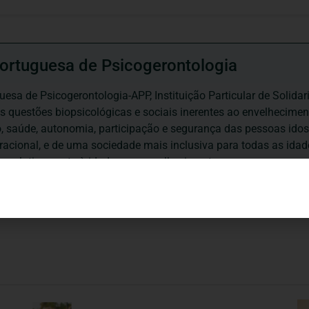
ortuguesa de Psicogerontologia
esa de Psicogerontologia-APP, Instituição Particular de Solidar
às questões biopsicológicas e sociais inerentes ao envelhecime
to, saúde, autonomia, participação e segurança das pessoas ido
eracional, e de uma sociedade mais inclusiva para todas as id
os relativamente à idade e ao envelhecimento.