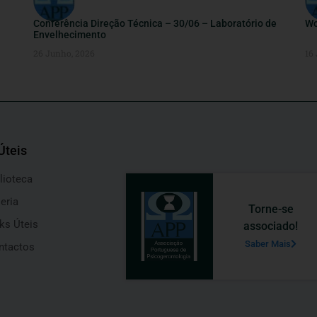
Conferência Direção Técnica – 30/06 – Laboratório de
Wo
Envelhecimento
26 Junho, 2026
16
Úteis
lioteca
eria
Torne-se
ks Úteis
associado!
Saber Mais
ntactos