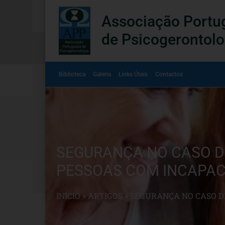
Associação Portu
de Psicogerontolo
Biblioteca
Galeria
Links Úteis
Contactos
SEGURANÇA NO CASO DE
PESSOAS COM INCAPAC
INÍCIO
»
ARTIGOS
»
SEGURANÇA NO CASO DE