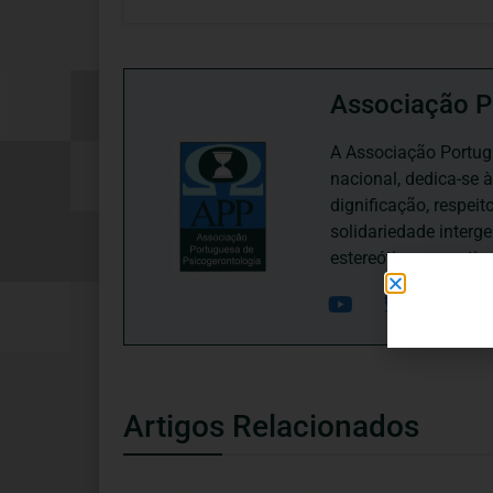
Associação P
A Associação Portugu
nacional, dedica-se 
dignificação, respei
solidariedade interg
estereótipos negativ
Artigos Relacionados