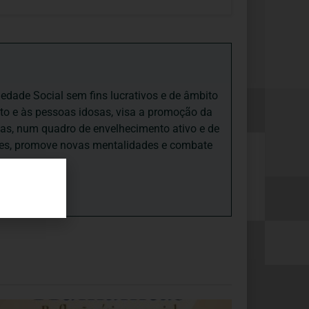
iedade Social sem fins lucrativos e de âmbito
nto e às pessoas idosas, visa a promoção da
sas, num quadro de envelhecimento ativo e de
ades, promove novas mentalidades e combate