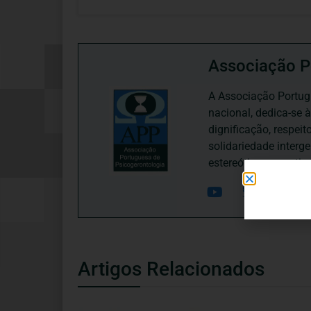
Associação P
A Associação Portugu
nacional, dedica-se 
dignificação, respei
solidariedade interg
estereótipos negativ
Artigos Relacionados