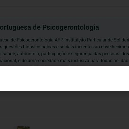
ortuguesa de Psicogerontologia
esa de Psicogerontologia-APP, Instituição Particular de Solidar
às questões biopsicológicas e sociais inerentes ao envelhecime
to, saúde, autonomia, participação e segurança das pessoas ido
eracional, e de uma sociedade mais inclusiva para todas as id
os relativamente à idade e ao envelhecimento.