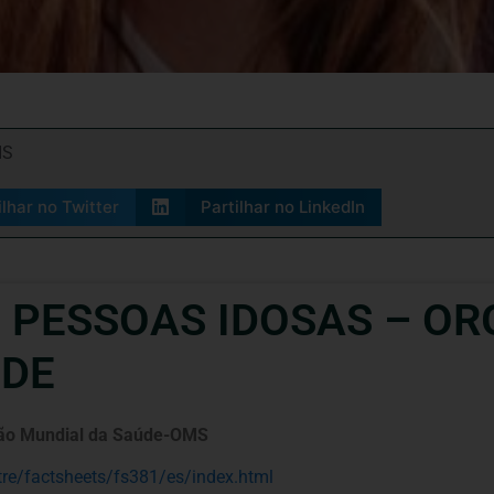
IS
ilhar no Twitter
Partilhar no LinkedIn
 PESSOAS IDOSAS – O
ÚDE
ção Mundial da Saúde-OMS
tre/factsheets/fs381/es/index.html