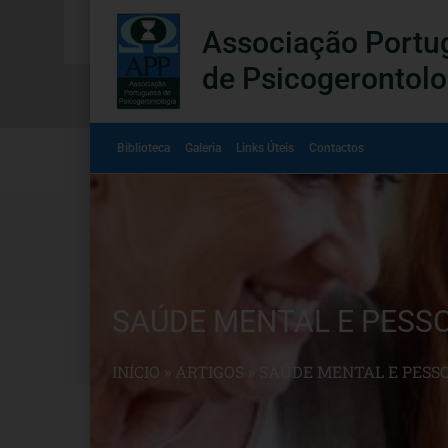
Associação Portu
de Psicogerontolo
Biblioteca
Galeria
Links Úteis
Contactos
SAÚDE MENTAL E PESS
INÍCIO
»
ARTIGOS
»
SAÚDE MENTAL E PESS