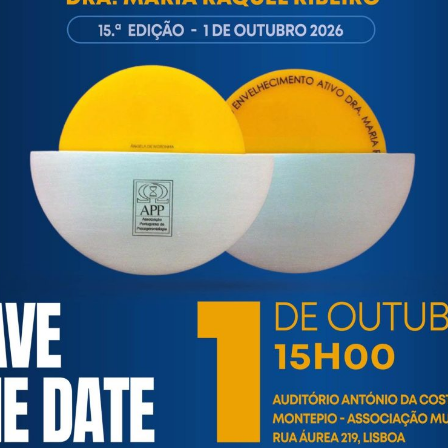
ortuguesa de Psicogerontologia
esa de Psicogerontologia-APP, Instituição Particular de Solidar
às questões biopsicológicas e sociais inerentes ao envelhecime
to, saúde, autonomia, participação e segurança das pessoas ido
eracional, e de uma sociedade mais inclusiva para todas as id
os relativamente à idade e ao envelhecimento.
INFORMAÇÕES ÚTEIS