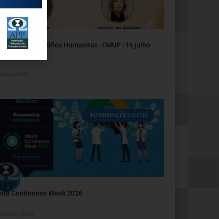
nferência Magnifica Humanitas | FMUP | 16 julho
Julho, 2026
INFORMAÇÕES ÚTEIS
rld Continence Week 2026
 Junho, 2026