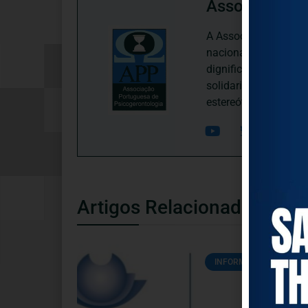
Associação P
A Associação Portugu
nacional, dedica-se 
dignificação, respei
solidariedade interg
estereótipos negativ
Artigos Relacionados
INFORMAÇÕES ÚTEIS