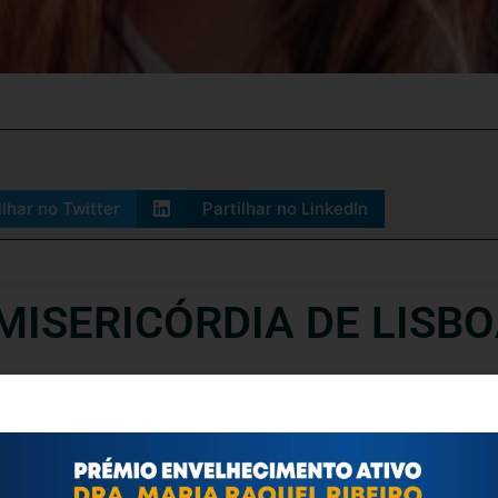
ilhar no Twitter
Partilhar no LinkedIn
MISERICÓRDIA DE LISB