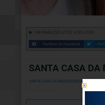
INFORMAÇÕES ÚTEIS
,
SITES ÚTEIS
Partilhar no Facebook
Part
SANTA CASA DA 
SANTA CASA DA MISERICÓRDIA DE LISBOA