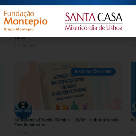
Convite | Webinar online “Universidades Sénior: Medir
Co
Impactos, Sonhar Futuros” 17 de julho (sexta-feira);
14:30
7 Julho, 2026
2 
INFORMAÇÕES ÚTEIS
Conferência Direção Técnica – 30/06 – Laboratório de
Wo
Envelhecimento
26 Junho, 2026
16