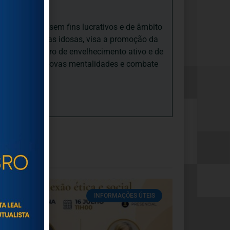
iedade Social sem fins lucrativos e de âmbito
nto e às pessoas idosas, visa a promoção da
sas, num quadro de envelhecimento ativo e de
ades, promove novas mentalidades e combate
INFORMAÇÕES ÚTEIS