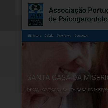
Associação Portu
de Psicogerontolo
Biblioteca
Galeria
Links Úteis
Contactos
SANTA CASA DA MISERI
INÍCIO
»
ARTIGOS
»
SANTA CASA DA MISERI