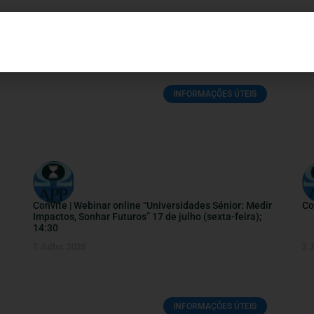
INFORMAÇÕES ÚTEIS
Convite | Webinar online “Universidades Sénior: Medir
Co
Impactos, Sonhar Futuros” 17 de julho (sexta-feira);
14:30
7 Julho, 2026
2 
INFORMAÇÕES ÚTEIS