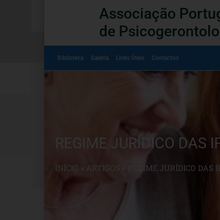
Associação Portu
de Psicogerontolo
Biblioteca
Galeria
Links Úteis
Contactos
REGIME JURÍDICO DAS I
INÍCIO
»
ARTIGOS
»
REGIME JURÍDICO DAS I