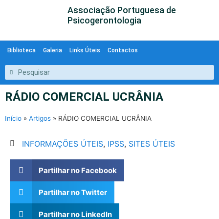
Associação Portuguesa de
Psicogerontologia
Biblioteca
Galeria
Links Úteis
Contactos
RÁDIO COMERCIAL UCRÂNIA
Início
»
Artigos
»
RÁDIO COMERCIAL UCRÂNIA
INFORMAÇÕES ÚTEIS
,
IPSS
,
SITES ÚTEIS
Partilhar no Facebook
Partilhar no Twitter
Partilhar no LinkedIn