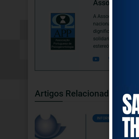
Associação P
A Associação Portugu
nacional, dedica-se 
dignificação, respei
solidariedade interg
estereótipos negativ
Artigos Relacionados
INFORMAÇÕES ÚTEIS