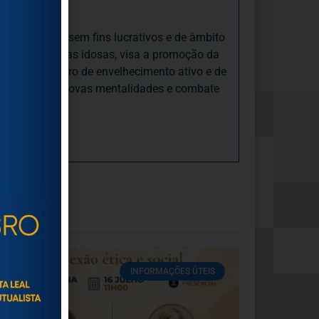
iedade Social sem fins lucrativos e de âmbito
nto e às pessoas idosas, visa a promoção da
sas, num quadro de envelhecimento ativo e de
ades, promove novas mentalidades e combate
INFORMAÇÕES ÚTEIS