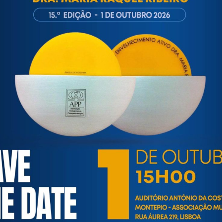
ortuguesa de Psicogerontologia
esa de Psicogerontologia-APP, Instituição Particular de Solidar
às questões biopsicológicas e sociais inerentes ao envelhecime
to, saúde, autonomia, participação e segurança das pessoas ido
eracional, e de uma sociedade mais inclusiva para todas as id
os relativamente à idade e ao envelhecimento.
INFORMAÇÕES ÚTEIS