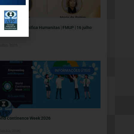
nferência Magnifica Humanitas | FMUP | 16 julho
Julho, 2026
INFORMAÇÕES ÚTEIS
rld Continence Week 2026
 Junho, 2026