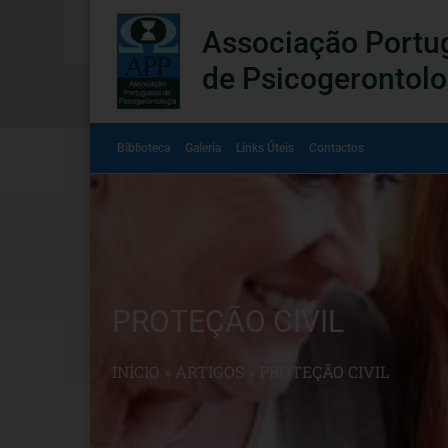
Associação Portu
de Psicogerontolo
Biblioteca
Galeria
Links Úteis
Contactos
PROTEÇÃO CIVIL
INÍCIO
»
ARTIGOS
»
PROTEÇÃO CIVIL