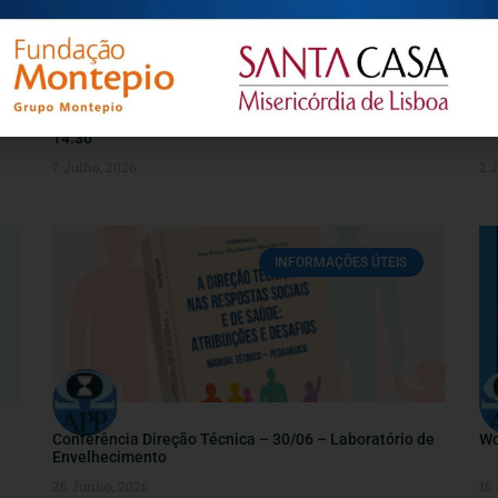
Convite | Webinar online “Universidades Sénior: Medir
Co
Impactos, Sonhar Futuros” 17 de julho (sexta-feira);
14:30
7 Julho, 2026
2 
INFORMAÇÕES ÚTEIS
Conferência Direção Técnica – 30/06 – Laboratório de
Wo
Envelhecimento
26 Junho, 2026
16