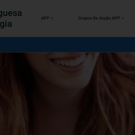
guesa
APP
Grupos De Acção APP
gia