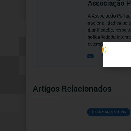
Associação P
A Associação Portugu
nacional, dedica-se 
dignificação, respei
solidariedade interg
estereótipos negativ
Artigos Relacionados
INFORMAÇÕES ÚTEIS