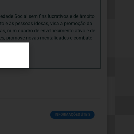
iedade Social sem fins lucrativos e de âmbito
nto e às pessoas idosas, visa a promoção da
sas, num quadro de envelhecimento ativo e de
ades, promove novas mentalidades e combate
INFORMAÇÕES ÚTEIS