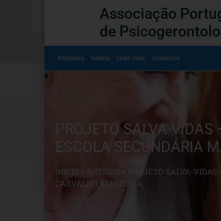
Associação Portu
de Psicogerontolo
Biblioteca
Galeria
Links Úteis
Contactos
PROJETO SALVA-VIDAS – 
ESCOLA SECUNDÁRIA MA
INÍCIO
»
ARTIGOS
»
PROJETO SALVA-VIDAS –
CARVALHO, EM LISBOA.