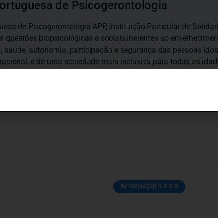
ortuguesa de Psicogerontologia
esa de Psicogerontologia-APP, Instituição Particular de Solidar
às questões biopsicológicas e sociais inerentes ao envelhecime
to, saúde, autonomia, participação e segurança das pessoas ido
eracional, e de uma sociedade mais inclusiva para todas as id
os relativamente à idade e ao envelhecimento.
INFORMAÇÕES ÚTEIS