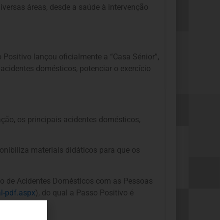
iversas áreas, desde a saúde à intervenção
Positivo lançou oficialmente a “Casa Sénior”,
 acidentes domésticos, potenciar o exercício
ção, os principais acidentes domésticos,
nibiliza materiais didáticos para que os
ção de Acidentes Domésticos com as Pessoas
l-pdf.aspx
), do qual a Passo Positivo é