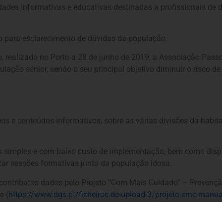
ades informativas e educativas destinadas a profissionais de d
o para esclarecimento de dúvidas da população.
realizado no Porto a 28 de junho de 2019, a Associação Passo 
ção sénior, sendo o seu principal objetivo diminuir o risco de
os e conteúdos informativos, sobre as várias divisões da habita
es simples e com baixo custo de implementação, bem como dispo
zar sessões formativas junto da população idosa.
s contributos dados pelo Projeto “Com Mais Cuidado” – Preven
e (
https://www.dgs.pt/ficheiros-de-upload-3/projeto-cmc-manua