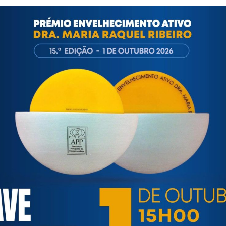
 boas práticas internacionais ao contexto português, o Projeto 
lderly Accidents, Deaths & Injuries
” (
https://www.cdc.gov/stead
ecurso interativo “The Life Time Home” (
http://lifetimehome.org
 – APP, desde finais de 2018 e em 2019, prestou consultoria ci
nvelhecimento ativo, tendo como principais objetivos promover a
ntrariar estereótipos negativos e todas as formas de discrimin
r o
Projeto “Casa Sénior”
promovido pela Passo Positivo, com o
ociação Portuguesa de Enfermeiros de Reabilitação (APER).
ortuguesa de Psicogerontologia
esa de Psicogerontologia-APP, Instituição Particular de Solidar
às questões biopsicológicas e sociais inerentes ao envelhecime
to, saúde, autonomia, participação e segurança das pessoas ido