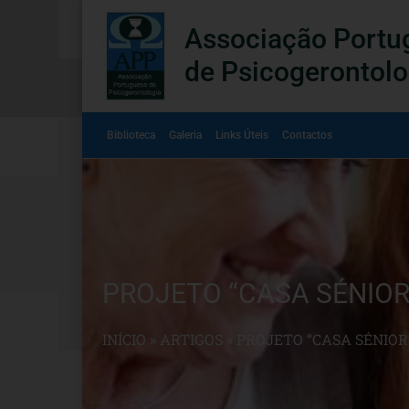
Associação Portu
de Psicogerontolo
Biblioteca
Galeria
Links Úteis
Contactos
PROJETO “CASA SÉNIOR
INÍCIO
»
ARTIGOS
»
PROJETO “CASA SÉNIOR