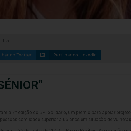
TEIS
ilhar no Twitter
Partilhar no LinkedIn
SÉNIOR”
am a 7ª edição do BPI Solidário, um prémio para apoiar projeto
 pessoas com idade superior a 65 anos em situação de vulnerabi
 Belém, a 25 de junho de 2018, a
Passo Positivo
, Associação sem