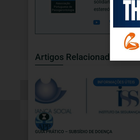
solidariedade interg
estereótipos negativ
Artigos Relacionados
INFORMAÇÕES ÚTEIS
GUIA PRÁTICO – SUBSÍDIO DE DOENÇA