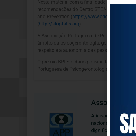
Nesta matéria, com a finalidade de adaptar as
recomendações do Centro STEADI “
Stopping E
and Prevention (
https://www.cdc.gov/
) e do r
(
http://stopfalls.org
).
A Associação Portuguesa de Psicogerontologia
âmbito da psicogerontologia, gerontologia e e
respeito e a autonomia das pessoas idosas, co
O prémio BPI Solidário possibilitou concretiza
Portuguesa de Psicogerontologia (APP) e Ass
Associação P
A Associação Portugu
nacional, dedica-se 
dignificação, respei