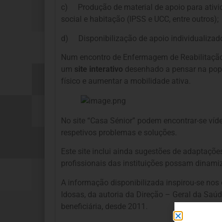
c) Produção de material de apoio para ativid
social e habitação (IPSS e UCC, entre outros);
d) Disponibilização de apoio individualizad
Num encontro de Enfermagem de Reabilitação, 
um
site interativo
desenhado a pensar na popula
físico e aumentar a mobilidade ativa.
No site “Casa Sénior” podem encontrar-se víde
respetivos problemas e soluções.
Este site inclui ainda sugestões de adaptaçõ
profissionais das instituições possam dinami
A informação disponibilizada inspirou-se no
Idosas, da autoria da Direção – Geral da Saúd
beneficiária, desde 2011.