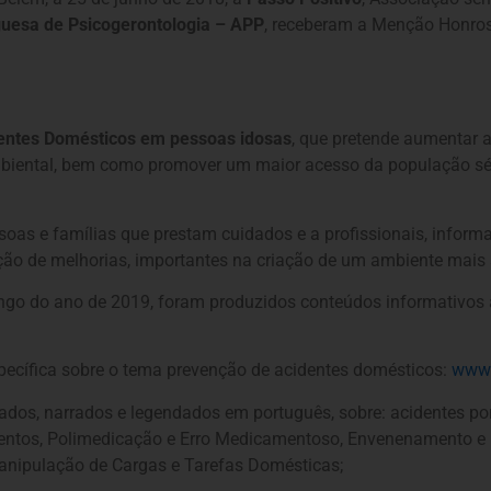
uesa de Psicogerontologia – APP
, receberam a Menção Honros
dentes Domésticos em pessoas idosas
, que pretende aumentar a
ambiental, bem como promover um maior acesso da população s
ssoas e famílias que prestam cuidados e a profissionais, infor
ação de melhorias, importantes na criação de um ambiente mai
 longo do ano de 2019, foram produzidos conteúdos informativo
specífica sobre o tema prevenção de acidentes domésticos:
www.
ados, narrados e legendados em português, sobre: acidentes p
os, Polimedicação e Erro Medicamentoso, Envenenamento e Int
 Manipulação de Cargas e Tarefas Domésticas;