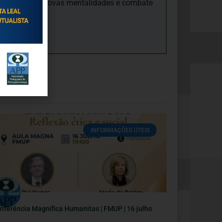
ades, promove novas mentalidades e combate
INFORMAÇÕES ÚTEIS
nferência Magnifica Humanitas | FMUP | 16 julho