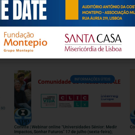
eracional, e de uma sociedade mais inclusiva para todas as id
os relativamente à idade e ao envelhecimento.
INFORMAÇÕES ÚTEIS
Convite | Webinar online “Universidades Sénior: Medir
Co
Impactos, Sonhar Futuros” 17 de julho (sexta-feira);