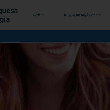
guesa
APP
Grupos De Acção APP
gia
”
”