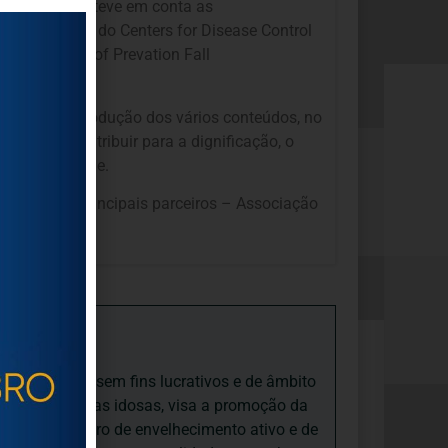
“Casa Sénior” teve em conta as
i/index.html
), do Centers for Disease Control
/
) e do Center of Prevation Fall
entífica na produção dos vários conteúdos, no
 saúde e contribuir para a dignificação, o
ação pela idade.
 apoio dos principais parceiros – Associação
iedade Social sem fins lucrativos e de âmbito
nto e às pessoas idosas, visa a promoção da
sas, num quadro de envelhecimento ativo e de