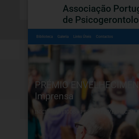
Associação Portu
de Psicogerontolo
Biblioteca
Galeria
Links Úteis
Contactos
PRÉMIO ENVELHECIMENTO
Imprensa
INÍCIO
»
ARTIGOS
»
PRÉMIO ENVELHECIMENT