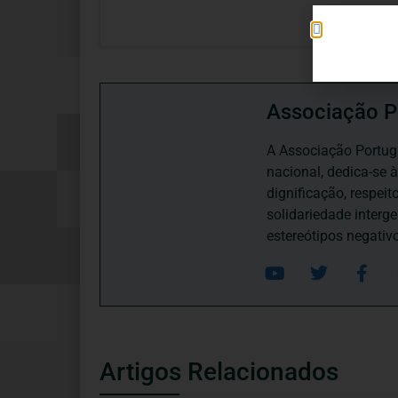
Associação P
A Associação Portugu
nacional, dedica-se 
dignificação, respei
solidariedade interg
estereótipos negativ
Artigos Relacionados