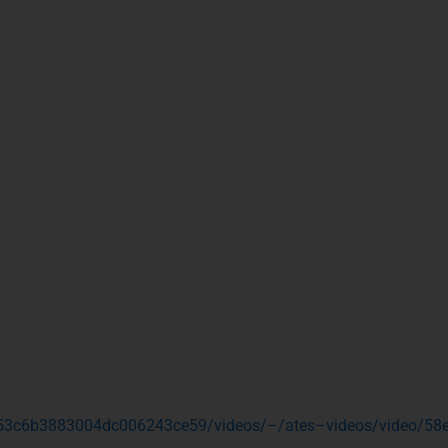
sua/53c6b3883004dc006243ce59/videos/–/ates–videos/video/