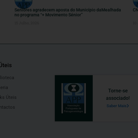
Seniores agradecem aposta do Município daMealhada
CN
no programa “+ Movimento Sénior”
15 Julho, 2026
10
Úteis
lioteca
eria
Torne-se
ks Úteis
associado!
Saber Mais
ntactos