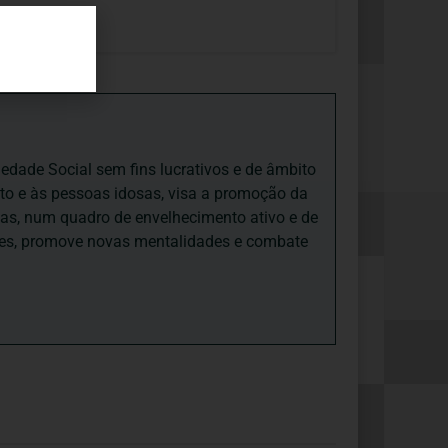
iedade Social sem fins lucrativos e de âmbito
nto e às pessoas idosas, visa a promoção da
sas, num quadro de envelhecimento ativo e de
ades, promove novas mentalidades e combate