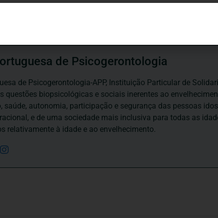
ortuguesa de Psicogerontologia
esa de Psicogerontologia-APP, Instituição Particular de Solidar
às questões biopsicológicas e sociais inerentes ao envelhecime
to, saúde, autonomia, participação e segurança das pessoas ido
eracional, e de uma sociedade mais inclusiva para todas as id
os relativamente à idade e ao envelhecimento.