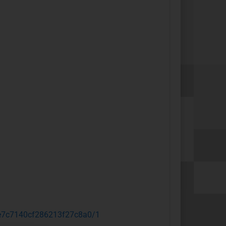
58e7c7140cf286213f27c8a0/1