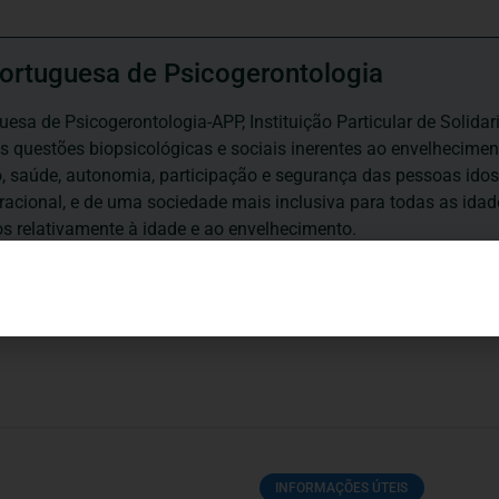
ortuguesa de Psicogerontologia
esa de Psicogerontologia-APP, Instituição Particular de Solidar
às questões biopsicológicas e sociais inerentes ao envelhecime
to, saúde, autonomia, participação e segurança das pessoas ido
eracional, e de uma sociedade mais inclusiva para todas as id
os relativamente à idade e ao envelhecimento.
INFORMAÇÕES ÚTEIS