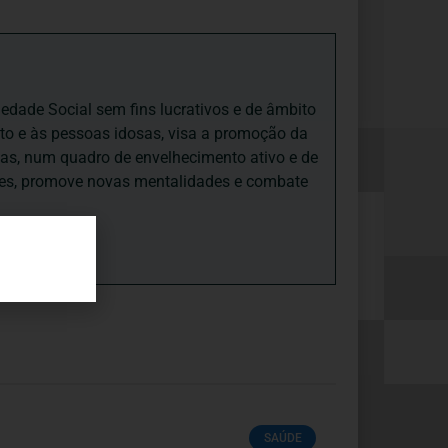
iedade Social sem fins lucrativos e de âmbito
nto e às pessoas idosas, visa a promoção da
sas, num quadro de envelhecimento ativo e de
ades, promove novas mentalidades e combate
SAÚDE