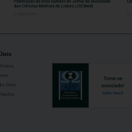
Publicação do novo número do Jornal da Sociedade
Co
das Ciências Médicas de Lisboa (JSCMed)
3 Julho, 2026
2 
Úteis
lioteca
eria
Torne-se
ks Úteis
associado!
Saber Mais
ntactos