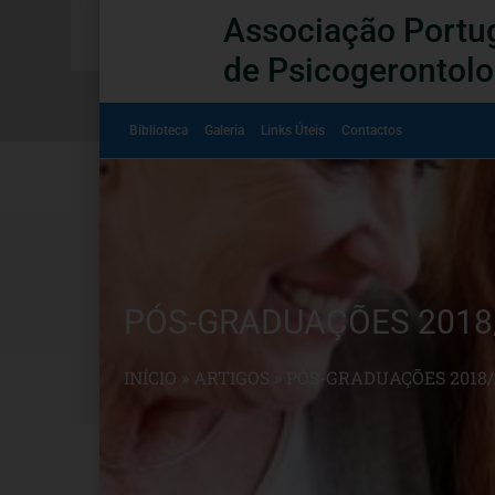
Associação Portu
de Psicogerontolo
Biblioteca
Galeria
Links Úteis
Contactos
PÓS-GRADUAÇÕES 2018
INÍCIO
»
ARTIGOS
»
PÓS-GRADUAÇÕES 2018