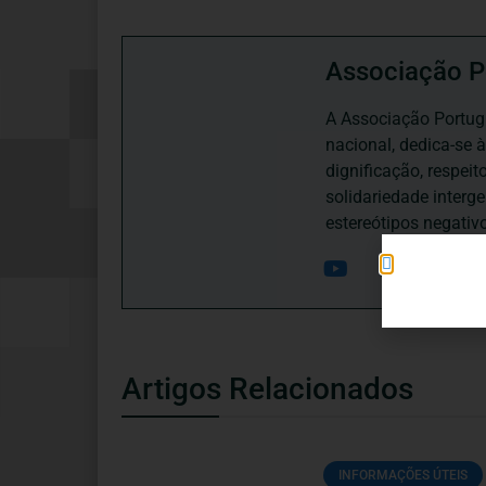
Associação P
A Associação Portugu
nacional, dedica-se 
dignificação, respei
solidariedade interg
estereótipos negativ
Artigos Relacionados
INFORMAÇÕES ÚTEIS