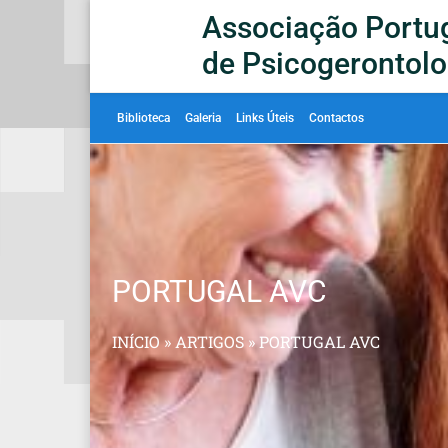
Associação Portu
de Psicogerontolo
Biblioteca
Galeria
Links Úteis
Contactos
PORTUGAL AVC
INÍCIO
»
ARTIGOS
»
PORTUGAL AVC