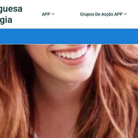
guesa
APP
Grupos De Acção APP
gia