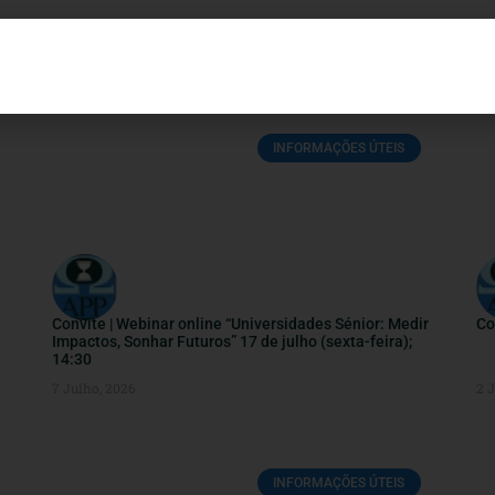
INFORMAÇÕES ÚTEIS
Convite | Webinar online “Universidades Sénior: Medir
Co
Impactos, Sonhar Futuros” 17 de julho (sexta-feira);
14:30
7 Julho, 2026
2 
INFORMAÇÕES ÚTEIS