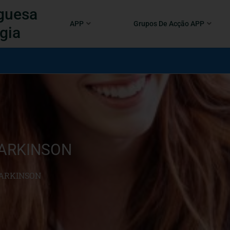
guesa
APP
Grupos De Acção APP
gia
PARKINSON
PARKINSON