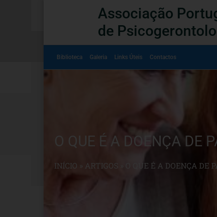
Associação Portu
de Psicogerontolo
Biblioteca
Galeria
Links Úteis
Contactos
O QUE É A DOENÇA DE 
INÍCIO
»
ARTIGOS
»
O QUE É A DOENÇA DE 