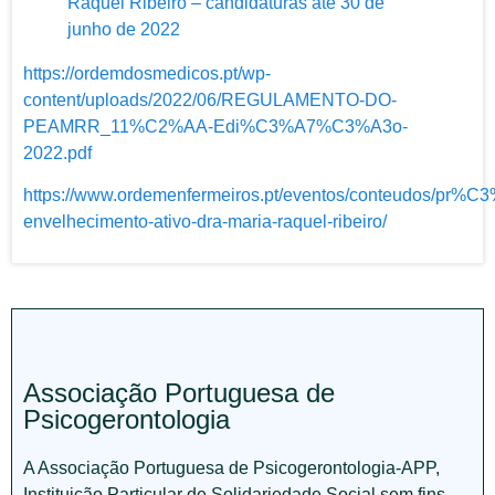
Raquel Ribeiro – candidaturas até 30 de
junho de 2022
https://ordemdosmedicos.pt/wp-
content/uploads/2022/06/REGULAMENTO-DO-
PEAMRR_11%C2%AA-Edi%C3%A7%C3%A3o-
2022.pdf
https://www.ordemenfermeiros.pt/eventos/conteudos/pr%C
envelhecimento-ativo-dra-maria-raquel-ribeiro/
Associação Portuguesa de
Psicogerontologia
A Associação Portuguesa de Psicogerontologia-APP,
Instituição Particular de Solidariedade Social sem fins