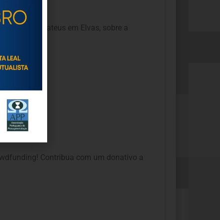
no Cine São Mateus em Elvas, sobre a
mentar.
owdfunding! Contribua com um donativo a