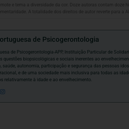
mote e tema a diversidade da cor. Doze autoras contam doze his
mentaridade. A totalidade dos direitos de autor reverte para a A
ortuguesa de Psicogerontologia
esa de Psicogerontologia-APP, Instituição Particular de Solidar
às questões biopsicológicas e sociais inerentes ao envelhecime
to, saúde, autonomia, participação e segurança das pessoas ido
eracional, e de uma sociedade mais inclusiva para todas as id
os relativamente à idade e ao envelhecimento.