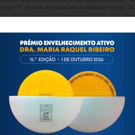
azendo reverter 0,5% do seu IRS, já pago, para a Associação? A
Campo 901, o número de contribuinte da Alzheimer Portugal: 5
gal e da Sonae Sierra, mobilizou num ano 400 participantes.
ebrou novos protocolos com benefícios para todos os associado
ento específico para pessoas com Demência.