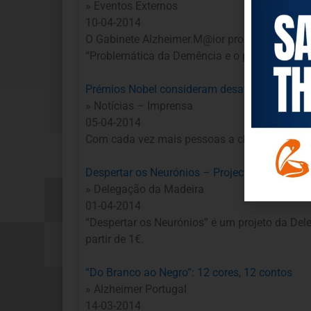
» Eventos Externos
10-04-2014
O Gabinete Alzheimer.M@ior promoveu, no pass
“Problemática da Demência e o papel do Gab
Prémios Nobel consideram desafio as doença
» Notícias – Imprensa
05-04-2014
Com cada vez mais pessoas a chegarem aos 1
Despertar os Neurónios – Projecto Crowdfund
» Delegação da Madeira
01-04-2014
“Despertar os Neurónios” é um projeto da De
partir de 1€.
“Do Branco ao Negro”: 12 cores, 12 contos
» Alzheimer Portugal
14-03-2014