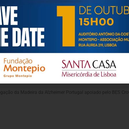
ado dia 8 de Abril, uma ação de sensibilização que decorreu 
inete
Alzheimer.M@ior
”.
s associadas ao envelhecimento
00 anos e a ultrapassarem essa idade “as demências” vão au
ing
legação da Madeira da Alzheimer Portugal apoiado pelo BES Cr