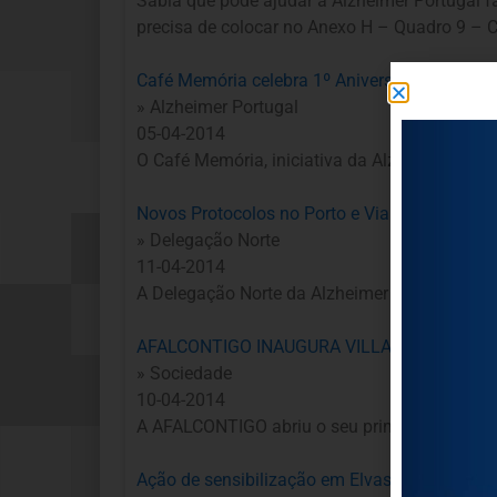
Sabia que pode ajudar a Alzheimer Portugal f
precisa de colocar no Anexo H – Quadro 9 – 
Café Memória celebra 1º Aniversário
» Alzheimer Portugal
05-04-2014
O Café Memória, iniciativa da Alzheimer Portu
Novos Protocolos no Porto e Viana do Castelo
» Delegação Norte
11-04-2014
A Delegação Norte da Alzheimer Portugal cel
AFALCONTIGO INAUGURA VILLAFAL
» Sociedade
10-04-2014
A AFALCONTIGO abriu o seu primeiro equipam
Ação de sensibilização em Elvas