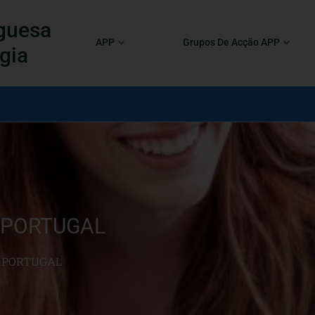
guesa
APP
Grupos De Acção APP
gia
 PORTUGAL
R PORTUGAL