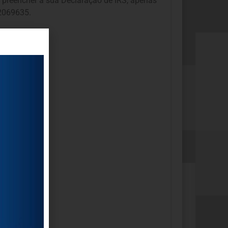
o preencher a sua Declaração de IRS, apenas
02069635.
s.