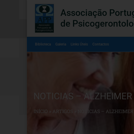
Associação Portu
de Psicogerontolo
Biblioteca
Galeria
Links Úteis
Contactos
NOTICIAS – ALZHEIMER
INÍCIO
»
ARTIGOS
»
NOTICIAS – ALZHEIME