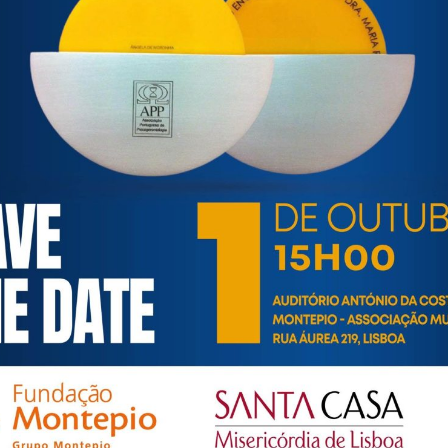
ortuguesa de Psicogerontologia
esa de Psicogerontologia-APP, Instituição Particular de Solidar
às questões biopsicológicas e sociais inerentes ao envelhecime
to, saúde, autonomia, participação e segurança das pessoas ido
eracional, e de uma sociedade mais inclusiva para todas as id
os relativamente à idade e ao envelhecimento.