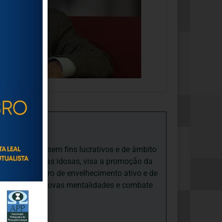
iedade Social sem fins lucrativos e de âmbito
nto e às pessoas idosas, visa a promoção da
sas, num quadro de envelhecimento ativo e de
ades, promove novas mentalidades e combate