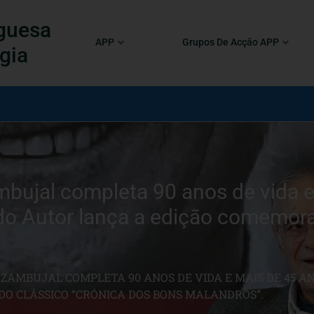
guesa
APP
Grupos De Acção APP
gia
bujal completa 90 anos de vida e
be do Autor lança a edição comemor
ZAMBUJAL COMPLETA 90 ANOS DE VIDA E MAIS DE 45 AN
O CLÁSSICO “CRÓNICA DOS BONS MALANDROS”.