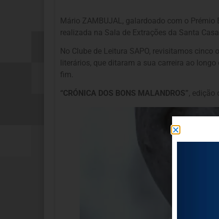
Mário ZAMBUJAL, galardoado com o Prémio Env
realizada na Sala de Extrações da Santa Casa
No Clube de Leitura SAPO, revisitamos cinco 
literários, que ditaram a sua carreira ao long
fim.
“CRÓNICA DOS BONS MALANDROS”
, edição