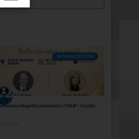
INFORMAÇÕES ÚTEIS
nferência Magnifica Humanitas | FMUP | 16 julho
Julho, 2026