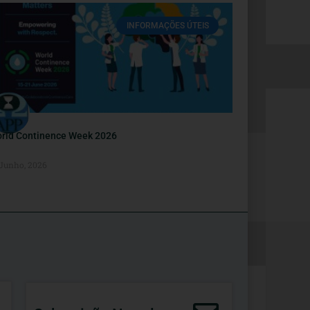
INFORMAÇÕES ÚTEIS
rld Continence Week 2026
 Junho, 2026