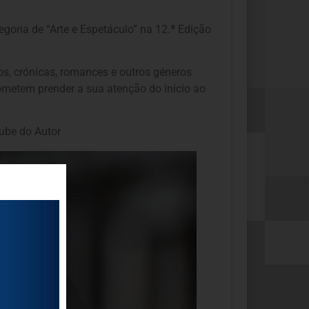
oria de “Arte e Espetáculo” na 12.ª Edição
os, crónicas, romances e outros géneros
prometem prender a sua atenção do início ao
ube do Autor