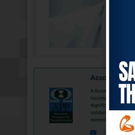
Associação P
A Associação Portugu
nacional, dedica-se 
dignificação, respei
solidariedade interg
estereótipos negativ