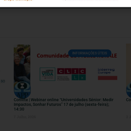
INFORMAÇÕES ÚTEIS
Convite | Webinar online “Universidades Sénior: Medir
Co
Impactos, Sonhar Futuros” 17 de julho (sexta-feira);
14:30
7 Julho, 2026
2 