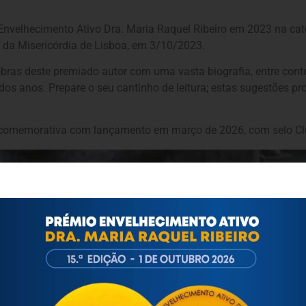
elhecimento Ativo Dra. Maria Raquel Ribeiro em 2023 na categ
 da Misericórdia de Lisboa, em 3/10/2023.
obras deste premiado autor com uma vasta biografia, entre cont
o dos anos. Prepare o seu cantinho de leitura; estas sugestões 
 comemorativa com lançamento em março de 2026, com selo Cl