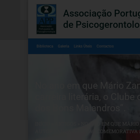
Associação Portu
de Psicogerontolo
Biblioteca
Galeria
Links Úteis
Contactos
No ano em que Mário Zam
carreira literária, o Clu
dos Bons Malandros”.
INÍCIO
»
ARTIGOS
»
NO ANO EM QUE MÁRIO 
AUTOR LANÇA A EDIÇÃO COMEMORATIVA D