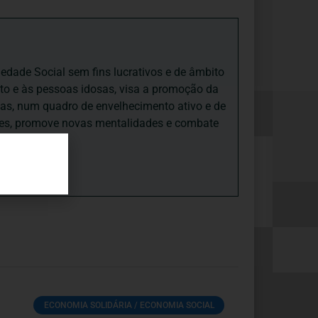
iedade Social sem fins lucrativos e de âmbito
nto e às pessoas idosas, visa a promoção da
sas, num quadro de envelhecimento ativo e de
ades, promove novas mentalidades e combate
ECONOMIA SOLIDÁRIA / ECONOMIA SOCIAL