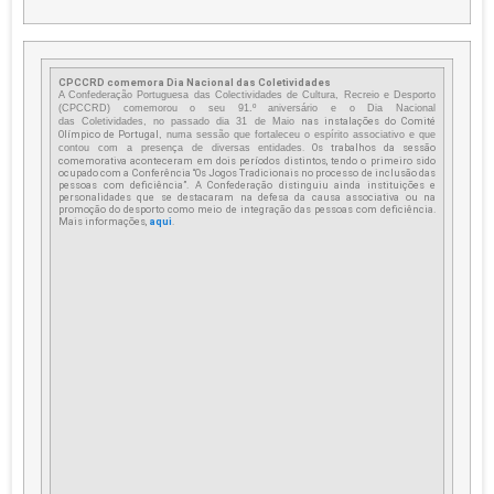
CPCCRD comemora Dia Nacional das Coletividades
A Confederação Portuguesa das Colectividades de Cultura, Recreio e Desporto
(CPCCRD) comemorou o seu 91.º aniversário e o Dia Nacional
nas instalações do Comité
das Coletividades, no passado dia 31 de Maio
Olímpico de Portugal
, numa sessão que
fortaleceu o espírito associativo e que
. Os trabalhos da sessão
contou com a presença de diversas entidades
comemorativa aconteceram em dois períodos distintos, tendo o primeiro sido
ocupado com a Conferência “Os Jogos Tradicionais no processo de inclusão das
pessoas com deficiência”. A Confederação distinguiu ainda instituições e
personalidades que se destacaram na defesa da causa associativa ou na
promoção do desporto como meio de integração das pessoas com deficiência.
Mais informações,
aqui
.