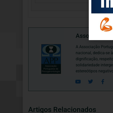
Associação P
A Associação Portugu
nacional, dedica-se 
dignificação, respei
solidariedade interg
estereótipos negativ
Artigos Relacionados