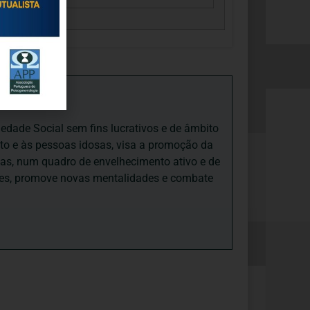
iedade Social sem fins lucrativos e de âmbito
nto e às pessoas idosas, visa a promoção da
sas, num quadro de envelhecimento ativo e de
ades, promove novas mentalidades e combate