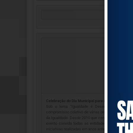
Celebração do Dia Municipal para a Igualdade 2016
Sob o lema “Igualdade é Desenvolvimento” ce
compromisso coletivo de várias organizações a ec
da Igualdade. Desde 2010 que centenas de organiza
evento convida todas as entidades a promover ini
iniciativas realizadas em anos anteriores,
aqui
.