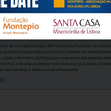
ortuguesa de Psicogerontologia
esa de Psicogerontologia-APP, Instituição Particular de Solidar
às questões biopsicológicas e sociais inerentes ao envelhecime
to, saúde, autonomia, participação e segurança das pessoas ido
eracional, e de uma sociedade mais inclusiva para todas as id
os relativamente à idade e ao envelhecimento.