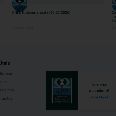
CNIS: Notícias à sexta (10.07.2026)
Co
Im
14
10 Julho, 2026
7 
Úteis
lioteca
eria
Torne-se
ks Úteis
associado!
Saber Mais
ntactos