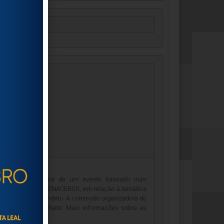
dade 2016. Trata-se de um evento baseado num
tas Portuguesa, FENACERCI), em relação à temática
 diversas neste âmbito. A comissão organizadora do
stente para o efeito. Mais informações sobre as