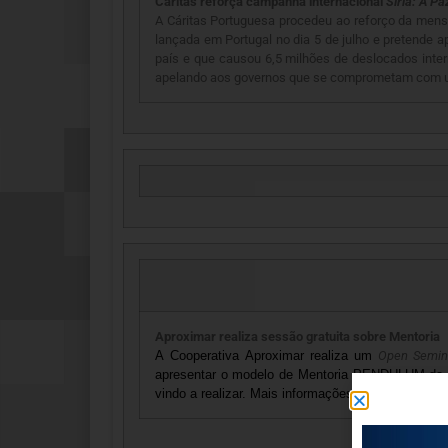
Cáritas reforça campanha internacional
Síria: A Pa
A Cáritas Portuguesa procedeu ao reforço da mens
lançada em Portugal no dia 5 de julho e pretende 
país e que causou 6,5 milhões de deslocados intern
apelando aos governos que se comprometam com uma
Aproximar realiza sessão gratuita sobre Mentoria
A Cooperativa Aproximar realiza um
Open Semin
apresentar o modelo de Mentoria PENDULUM da A
vindo a realizar. Mais informações sobre o
Open S