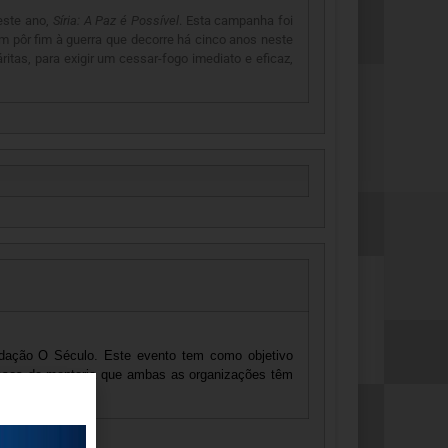
deste ano,
Síria: A Paz é Possível
. Esta campanha foi
m pôr fim à guerra que decorre há cinco anos neste
itas, para exigir um cessar-fogo imediato e eficaz,
undação O Século. Este evento tem como objetivo
ssos de mentoria que ambas as organizações têm