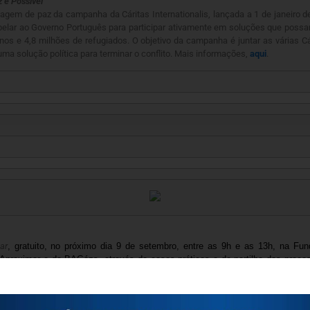
z é Possível
agem de paz da campanha da Cáritas Internationalis, lança
da a 1 de janeiro 
apelar ao Governo Português para participar ativamente em soluções que possa
os e 4,8 milhões de refugiados. O objetivo da campanha é juntar as várias Cár
 solução política para terminar o conflito. Mais informações,
aqui
.
ar
, gratuito, no próximo dia 9 de setembro, entre as 9h e as 13h, na F
proximar e da BAGázs, através de casos práticos e de partilha dos proce
eminar
e inscrições,
aqui
.