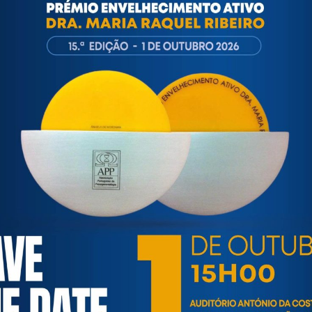
lebra-se, no próximo dia 24 de outubro, o Dia Municipal para a Igual
onomia social, entre as quais algumas associadas da CPV (ANIMAR, APAV, Cári
ções de todo o país e autarquias assinalam esta data, promovendo iniciativas
ciativas nesta área, para o que poderão
inscrevê-las
numa base de dados exi